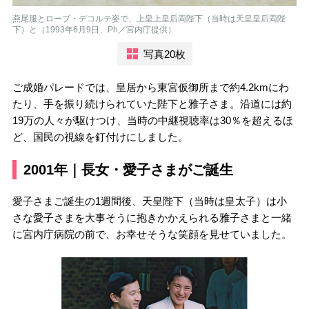
燕尾服とローブ・デコルテ姿で、上皇上皇后両陛下（当時は天皇皇后両陛
下）と（1993年6月9日、Ph／宮内庁提供）
写真20枚
ご成婚パレードでは、皇居から東宮仮御所まで約4.2kmにわ
たり、手を振り続けられていた陛下と雅子さま。沿道には約
19万の人々が駆けつけ、当時の中継視聴率は30％を超えるほ
ど、国民の視線を釘付けにしました。
2001年｜長女・愛子さまがご誕生
愛子さまご誕生の1週間後、天皇陛下（当時は皇太子）は小
さな愛子さまを大事そうに抱きかかえられる雅子さまと一緒
に宮内庁病院の前で、お幸せそうな笑顔を見せていました。