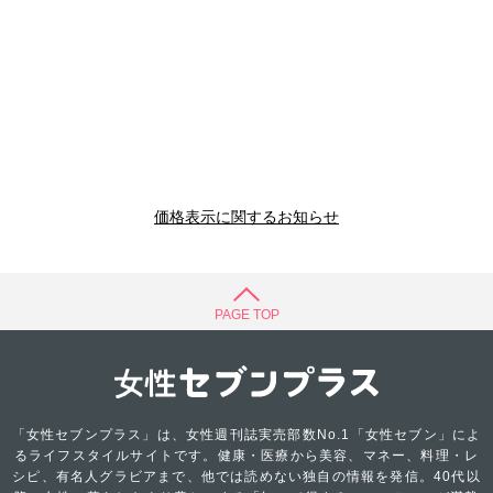
価格表示に関するお知らせ
PAGE TOP
「女性セブンプラス」は、女性週刊誌実売部数No.1「女性セブン」によ
るライフスタイルサイトです。健康・医療から美容、マネー、料理・レ
シピ、有名人グラビアまで、他では読めない独自の情報を発信。40代以