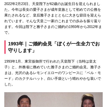
2022年2月23日、天皇陛下が62歳のお誕生日を迎えられまし
た。今年は長女の愛子さまが成年皇族として初めての公務を
果たされるなど、皇后雅子さまとともに大きな節目を迎えら
れています。そんな天皇ご一家のこれまでの歩みを振り返り
ます。今回は陛下と雅子さまのご婚約の1993年から2012年ま
で。
1993年｜ご婚約会見「ぼくが一生全力でお
守りします」
1993年1月、東宮仮御所で行われた天皇陛下（当時は皇太
子）と、外務省に務めていた雅子さまのご婚約会見。雅子さ
まは、光沢のあるレモンイエローのワンピースに「ベル・モ
ード」のカクテルハット、白い手袋という晴れやかな装いで
した。