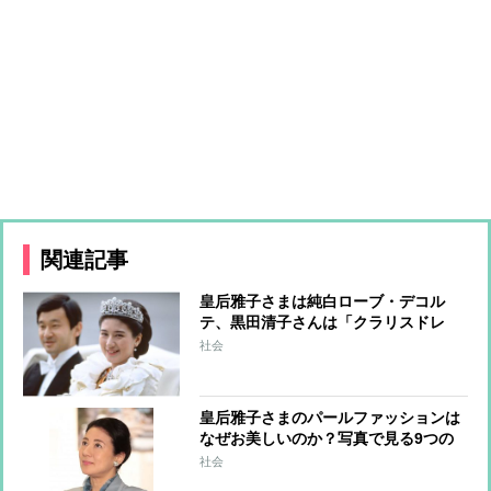
関連記事
皇后雅子さまは純白ローブ・デコル
テ、黒田清子さんは「クラリスドレ
ス」と話題に 女性皇族の華麗な
社会
る”結婚ファッション”
皇后雅子さまのパールファッションは
なぜお美しいのか？写真で見る9つの
コーデ
社会