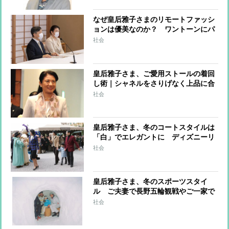
なぜ皇后雅子さまのリモートファッシ
ョンは優美なのか？ ワントーンにパ
ールで華やかに
社会
皇后雅子さま、ご愛用ストールの着回
し術｜シャネルをさりげなく上品に合
わせるコーデ
社会
皇后雅子さま、冬のコートスタイルは
「白」でエレガントに ディズニーリ
ゾートへのご家族お出かけ姿も
社会
皇后雅子さま、冬のスポーツスタイ
ル ご夫妻で長野五輪観戦やご一家で
のスキー旅行も
社会