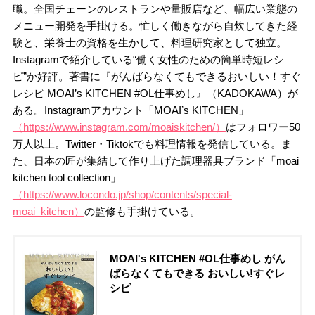
職。全国チェーンのレストランや量販店など、幅広い業態の
メニュー開発を手掛ける。忙しく働きながら自炊してきた経
験と、栄養士の資格を生かして、料理研究家として独立。
Instagramで紹介している“働く女性のための簡単時短レシ
ピ”か好評。著書に『がんばらなくてもできるおいしい！すぐ
レシピ MOAI’s KITCHEN #OL仕事めし』（KADOKAWA）が
ある。Instagramアカウント「MOAIʼs KITCHEN」
（https://www.instagram.com/moaiskitchen/）
はフォロワー50
万人以上。Twitter・Tiktokでも料理情報を発信している。ま
た、日本の匠が集結して作り上げた調理器具ブランド「moai
kitchen tool collection」
（https://www.locondo.jp/shop/contents/special-
moai_kitchen）
の監修も手掛けている。
MOAI's KITCHEN #OL仕事めし がん
ばらなくてもできる おいしい!すぐレ
シピ