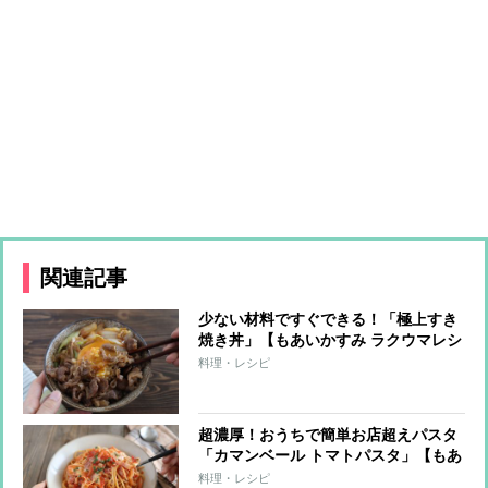
関連記事
少ない材料ですぐできる！「極上すき
焼き丼」【もあいかすみ ラクウマレシ
ピ】
料理・レシピ
超濃厚！おうちで簡単お店超えパスタ
「カマンベール トマトパスタ」【もあ
いかすみ ラクウマレシピ】
料理・レシピ