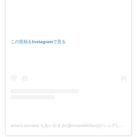
この投稿をInstagramで見る
ᴍᴏᴀɪ’ѕ ᴋɪᴛᴄʜᴇɴ もあいかすみ(@moaiskitchen)がシェアした投稿