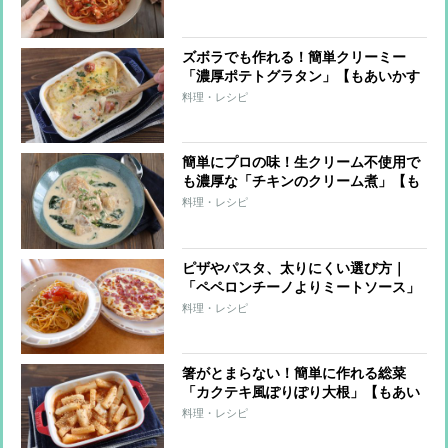
ズボラでも作れる！簡単クリーミー
「濃厚ポテトグラタン」【もあいかす
み ラクウマレシピ】
料理・レシピ
簡単にプロの味！生クリーム不使用で
も濃厚な「チキンのクリーム煮」【も
あいかすみ ラクウマレシピ】
料理・レシピ
ピザやパスタ、太りにくい選び方｜
「ペペロンチーノよりミートソース」
その理由
料理・レシピ
箸がとまらない！簡単に作れる総菜
「カクテキ風ぽりぽり大根」【もあい
かすみ ラクウマレシピ】
料理・レシピ