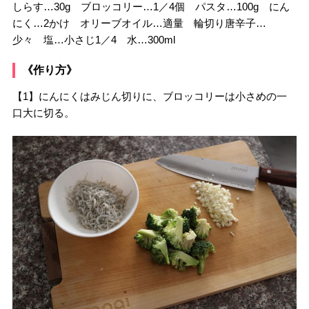
しらす…30g ブロッコリー…1／4個 パスタ…100g にん
にく…2かけ オリーブオイル…適量 輪切り唐辛子…
少々 塩…小さじ1／4 水…300ml
《作り方》
【1】にんにくはみじん切りに、ブロッコリーは小さめの一
口大に切る。