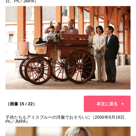
日、Ph／JMPA）
（画像 15 / 22）
本文に戻る
子供たちもアイスブルーの洋服でおそろいに（2006年8月18日、
Ph／JMPA）