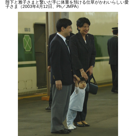
陛下と雅子さまと繋いだ手に体重を預ける仕草がかわいらしい愛
子さま（2003年4月12日、Ph／JMPA）