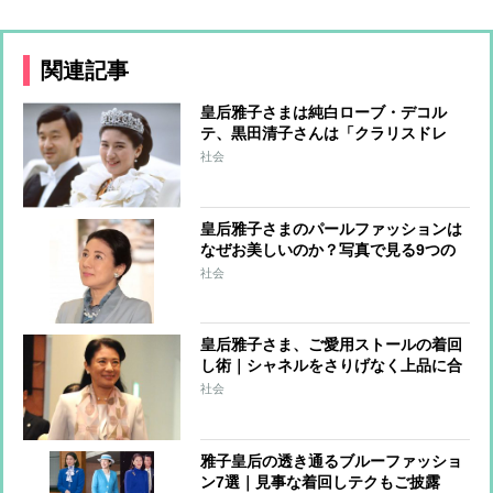
関連記事
皇后雅子さまは純白ローブ・デコル
テ、黒田清子さんは「クラリスドレ
ス」と話題に 女性皇族の華麗な
社会
る”結婚ファッション”
皇后雅子さまのパールファッションは
なぜお美しいのか？写真で見る9つの
コーデ
社会
皇后雅子さま、ご愛用ストールの着回
し術｜シャネルをさりげなく上品に合
わせるコーデ
社会
雅子皇后の透き通るブルーファッショ
ン7選｜見事な着回しテクもご披露