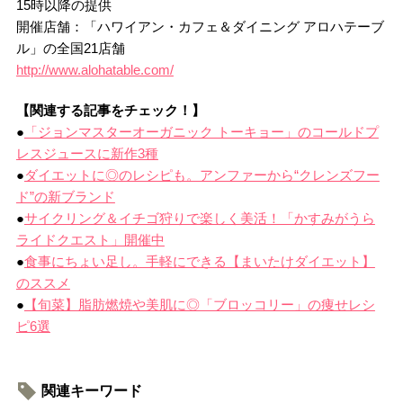
15時以降の提供
開催店舗：「ハワイアン・カフェ＆ダイニング アロハテーブ
ル」の全国21店舗
http://www.alohatable.com/
【関連する記事をチェック！】
●
「ジョンマスターオーガニック トーキョー」のコールドプ
レスジュースに新作3種
●
ダイエットに◎のレシピも。アンファーから“クレンズフー
ド”の新ブランド
●
サイクリング＆イチゴ狩りで楽しく美活！「かすみがうら
ライドクエスト」開催中
●
食事にちょい足し。手軽にできる【まいたけダイエット】
のススメ
●
【旬菜】脂肪燃焼や美肌に◎「ブロッコリー」の痩せレシ
ピ6選
関連キーワード