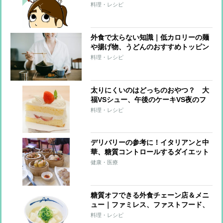
ターの味方!?【おデブライターの減量
料理・レシピ
記】
外食で太らない知識｜低カロリーの麺
や揚げ物、うどんのおすすめトッピン
グは？
料理・レシピ
太りにくいのはどっちのおやつ？ 大
福VSシュー、午後のケーキVS夜のフ
ルーツ他
料理・レシピ
デリバリーの参考に！イタリアンと中
華、糖質コントロールするダイエット
中のメニューの選び方
健康・医療
糖質オフできる外食チェーン店＆メニ
ュー｜ファミレス、ファストフード、
ラーメン店も！
料理・レシピ