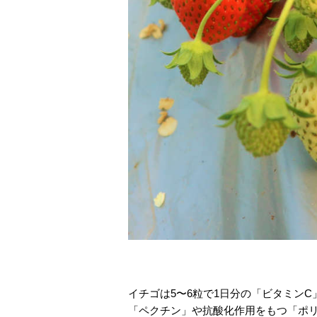
イチゴは5〜6粒で1日分の「ビタミン
「ペクチン」や抗酸化作用をもつ「ポ