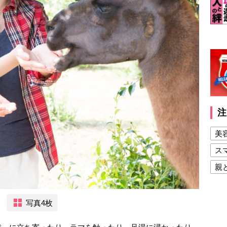
注
美
ス
親
健
美
写真4枚
夫