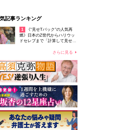
気記事ランキング
1
《“見せTバック”の人気再
燃》日本のZ世代からハリウッ
ドセレブまで「計算して見せ
る」あざとくないY2Kファッシ
ョンが再流行
さらに見る