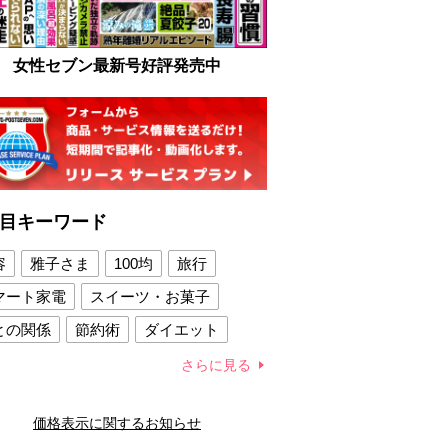
女性セブン最新号好評発売中
目キーワード
容
雅子さま
100均
旅行
マート家電
スイーツ・お菓子
との関係
節約術
ダイエット
康法
新製品
さらに見る
容賢者のダイエットグッズ
価格表示に関するお知らせ
との関係
新津春子
どか食い