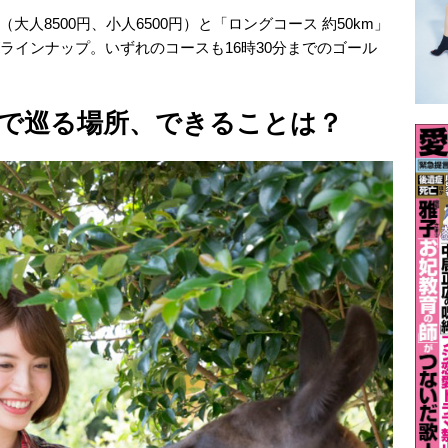
大人8500円、小人6500円）と「ロングコース 約50km」
類がラインナップ。いずれのコースも16時30分までのゴール
で巡る場所、できることは？