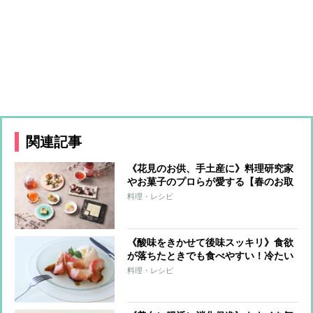
関連記事
《花見のお供、手土産に》料理研究家
やお菓子のプロらが愛する【春のお取
り寄せ】華やかな見た目と色合いで心
料理・レシピ
躍るスイーツ＆ドリンク11選
《酸味をきかせて後味スッキリ》食欲
が落ちたときでも食べやすい！冷たい
スイーツレシピ3つ
料理・レシピ