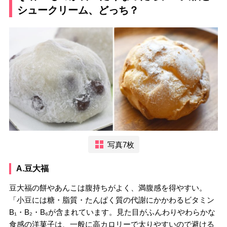
シュークリーム、どっち？
写真7枚
A.豆大福
豆大福の餅やあんこは腹持ちがよく、満腹感を得やすい。
「小豆には糖・脂質・たんぱく質の代謝にかかわるビタミン
B₁・B₂・B₆が含まれています。見た目がふんわりやわらかな
食感の洋菓子は、一般に高カロリーで太りやすいので避ける