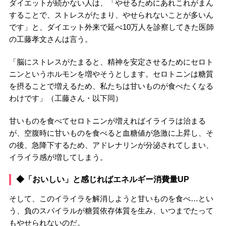
ダイエットが続かない人は、「やせるためにあれこれがまん
することで、ストレスがたまり、やせられないことが多いん
です」と、ダイエット外来で延べ10万人を診察してきた医師
の工藤孝文さんは言う。
「脳にストレスがたまると、精神を安定させるためにセロト
ニンというホルモンを増やそうとします。セロトニンは糖質
を摂ることで増えるため、私たちは甘いものが食べたくなる
わけです」（工藤さん・以下同）
甘いものを食べてセロトニンが増えればイライラは治まる
が、空腹時に甘いものを食べると血糖値が急激に上昇し、そ
の後、急降下するため、アドレナリンが分泌されてしまい、
イライラ感が増してしまう。
◆「おいしい」と感じればエネルギー消費量UP
そして、このイライラを解消しようと甘いものを食べ…とい
う、負のスパイラルが糖質依存体質を生み、いつまでたって
もやせられないのだ。