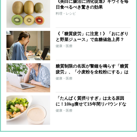
《美白に腸活に消化促進》キウイを毎
日食べるべき驚きの効果
料理・レシピ
《「糖質疲労」に注意！》「おにぎり
と野菜ジュース」で血糖値急上昇？
「低GI食品のそばならOK」は誤解だ
健康・医療
った
糖質制限の名医が警鐘を鳴らす「糖質
疲労」、「小麦粉を全粒粉にする」は
意味がない？ 注意すべき「低脂肪ヨ
健康・医療
ーグルト」
「たんぱく質摂りすぎ」は太る原因
に！10kg痩せて15年間リバウンドな
しの管理栄養士が語る
健康・医療