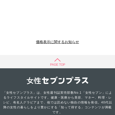
価格表示に関するお知らせ
PAGE TOP
「女性セブンプラス」は、女性週刊誌実売部数No.1「女性セブン」によ
るライフスタイルサイトです。健康・医療から美容、マネー、料理・レ
シピ、有名人グラビアまで、他では読めない独自の情報を発信。40代以
降の女性の暮らしをより豊かにする「知って得する」コンテンツが満載
です。