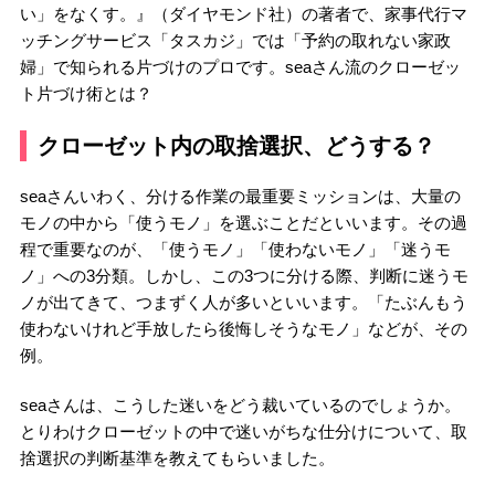
い」をなくす。』（ダイヤモンド社）の著者で、家事代行マ
ッチングサービス「タスカジ」では「予約の取れない家政
婦」で知られる片づけのプロです。seaさん流のクローゼッ
ト片づけ術とは？
クローゼット内の取捨選択、どうする？
seaさんいわく、分ける作業の最重要ミッションは、大量の
モノの中から「使うモノ」を選ぶことだといいます。その過
程で重要なのが、「使うモノ」「使わないモノ」「迷うモ
ノ」への3分類。しかし、この3つに分ける際、判断に迷うモ
ノが出てきて、つまずく人が多いといいます。「たぶんもう
使わないけれど手放したら後悔しそうなモノ」などが、その
例。
seaさんは、こうした迷いをどう裁いているのでしょうか。
とりわけクローゼットの中で迷いがちな仕分けについて、取
捨選択の判断基準を教えてもらいました。