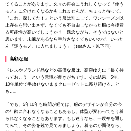
てくることがあります。久々の再会にうれしくなって『使う
モノ』に分けたくなるかもしれませんが、ちょっと待って。
『これ、探してた！』という服は別にして、ワンシーズン以
上存在を思い出さず、なくても不自由しなかった服は今後着
る可能性が高いでしょうか？ 残念ながら、そうではないと
思います。未練があるなら手放さなくてもいいので、いった
ん『迷うモノ』に入れましょう」（seaさん・以下同）
高額な服
ドレスやブランド品などの高価な服は、高額ゆえに「長く持
っておこう」という意識が働きがちです。その結果、5年、
10年単位で手放せないままクローゼットに残り続けること
も…。
「でも、5年10年も時間が経てば、服のデザインが自分の今
の年齢に合わなくなることもあるし、体型が変わってもう着
られなくなることもあります。もし迷うなら、一度袖を通し
てみて、その姿を鏡で見てみましょう。着るのが面倒なら、