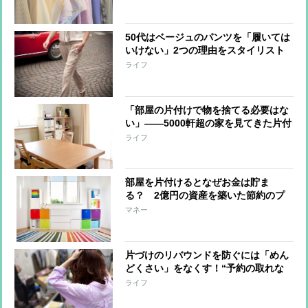
50代はベージュのパンツを「履いては
いけない」2つの理由をスタイリスト
が解説
ライフ
「部屋の片付けで物を捨てる必要はな
い」――5000軒超の家を見てきた片付
けのプロが辿り着いた結論
ライフ
部屋を片付けるとなぜお金は貯ま
る？ 2億円の資産を築いた節約のプ
ロが語る理由
マネー
片づけのリバウンドを防ぐには「めん
どくさい」をなくす！“予約の取れな
い家政婦”が3つのコツを伝授
ライフ