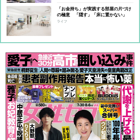
「お金持ち」が実践する部屋の片づけ
の極意 「隠す」「床に置かない」
「壁に貼らない」
ライフ