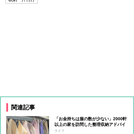
関連記事
「お金持ちは服の数が少ない」2000軒
以上の家を訪問した整理収納アドバイ
ザーがそう語る理由
ライフ