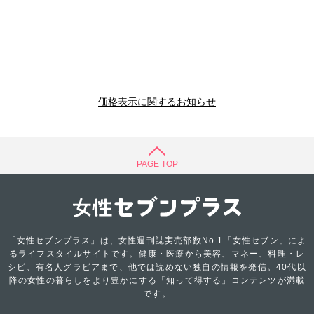
価格表示に関するお知らせ
PAGE TOP
「女性セブンプラス」は、女性週刊誌実売部数No.1「女性セブン」によ
るライフスタイルサイトです。健康・医療から美容、マネー、料理・レ
シピ、有名人グラビアまで、他では読めない独自の情報を発信。40代以
降の女性の暮らしをより豊かにする「知って得する」コンテンツが満載
です。