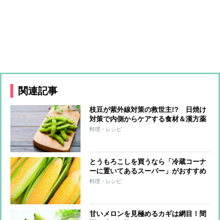
関連記事
枝豆が紫外線対策の救世主!? 日焼け
対策で内側からケアする食材＆漢方薬
料理・レシピ
とうもろこしを買うなら「冷蔵コーナ
ーに置いてあるスーパー」がおすすめ
の理由
料理・レシピ
甘いメロンを見極めるカギは網目！間