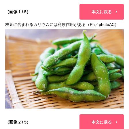
（画像 1 / 5）
本文に戻る
枝豆に含まれるカリウムには利尿作用がある（Ph／photoAC）
（画像 2 / 5）
本文に戻る