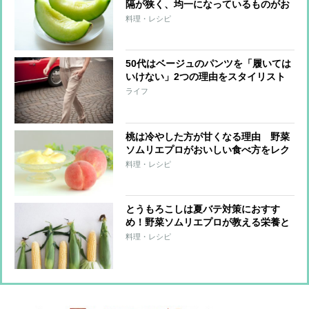
隔が狭く、均一になっているものがお
いしい
料理・レシピ
50代はベージュのパンツを「履いては
いけない」2つの理由をスタイリスト
が解説
ライフ
桃は冷やした方が甘くなる理由 野菜
ソムリエプロがおいしい食べ方をレク
チャー
料理・レシピ
とうもろこしは夏バテ対策におすす
め！野菜ソムリエプロが教える栄養と
簡単ご飯レシピ
料理・レシピ