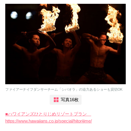
ファイアーナイフダンサーチーム「シバオラ」の迫力あるショーも貸切OK
写真16枚
■ハワイアンズひとりじめリゾートプラン
https://www.hawaiians.co.jp/special/hitorijime/