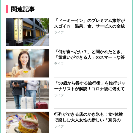
関連記事
「ドーミーイン」のプレミアム旅館が
スゴイ!? 温泉、食、サービスの全貌
ライフ
「何が食べたい？」と聞かれたとき、
「気遣いができる人」のスマートな答
え方
ライフ
「50歳から得する旅行術」を旅行ジャ
ーナリストが解説！コロナ後に備えて
準備を
ライフ
行列ができる店のかき氷も！食×体験
で楽しむ大人女性の新しい「奈良の
旅」
ライフ