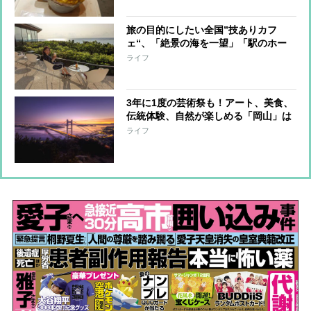
旅の目的にしたい全国”技ありカフ
ェ“、「絶景の海を一望」「駅のホー
ムが目の前」など厳選！
ライフ
3年に1度の芸術祭も！アート、美食、
伝統体験、自然が楽しめる「岡山」は
大人旅におすすめ
ライフ