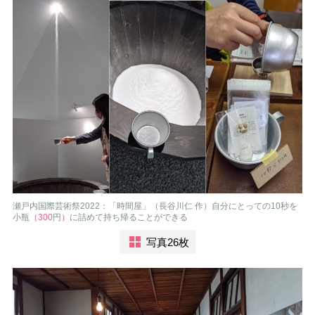
瀬戸内国際芸術祭2022：「時間屋」（長谷川仁 作）自分にとっての10秒を
小瓶
（300
円
）
に詰めて持ち帰ることができる
写真26枚