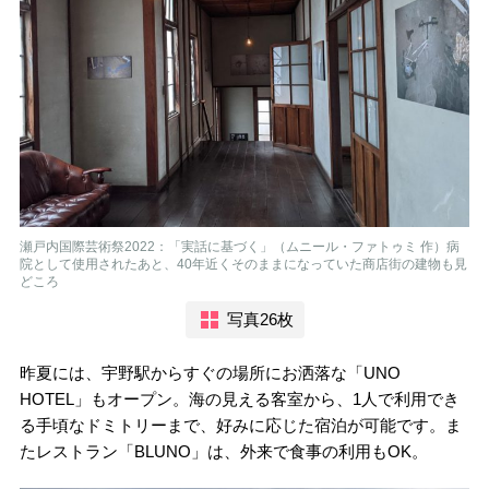
瀬戸内国際芸術祭2022：「実話に基づく」（ムニール・ファトゥミ 作）病
院として使用されたあと、40年近くそのままになっていた商店街の建物も見
どころ
写真26枚
昨夏には、宇野駅からすぐの場所にお洒落な「UNO
HOTEL」もオープン。海の見える客室から、1人で利用でき
る手頃なドミトリーまで、好みに応じた宿泊が可能です。ま
たレストラン「BLUNO」は、外来で食事の利用もOK。