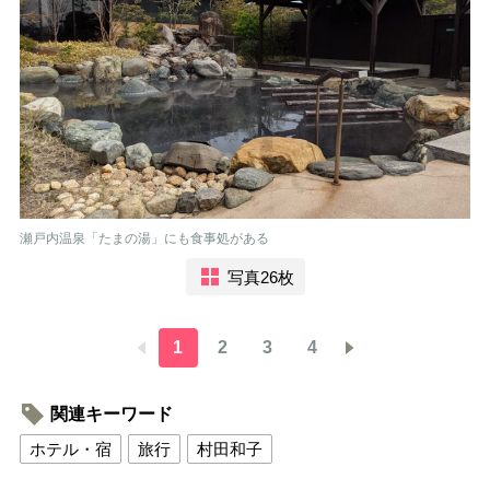
瀬戸内温泉「たまの湯」にも食事処がある
写真26枚
1
2
3
4
関連キーワード
ホテル・宿
旅行
村田和子