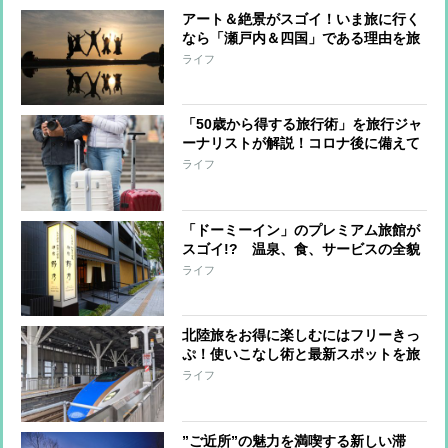
アート＆絶景がスゴイ！いま旅に行く
なら「瀬戸内＆四国」である理由を旅
行ジャーナリストが解説
ライフ
「50歳から得する旅行術」を旅行ジャ
ーナリストが解説！コロナ後に備えて
準備を
ライフ
「ドーミーイン」のプレミアム旅館が
スゴイ!? 温泉、食、サービスの全貌
ライフ
北陸旅をお得に楽しむにはフリーきっ
ぷ！使いこなし術と最新スポットを旅
行ジャーナリストが解説
ライフ
”ご近所”の魅力を満喫する新しい滞