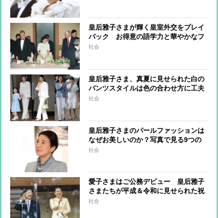
る”結婚ファッション”
皇后雅子さまが輝く皇室外交をプレイ
バック お得意の語学力と華やかなフ
ァッションに注目
社会
皇后雅子さま、真夏に見せられた白の
パンツスタイルは色の合わせ方に工夫
あり
社会
皇后雅子さまのパールファッションは
なぜお美しいのか？写真で見る9つの
コーデ
社会
愛子さまはご公務デビュー 皇后雅子
さまたちが平成＆令和に見せられた祝
賀のドレス姿
社会