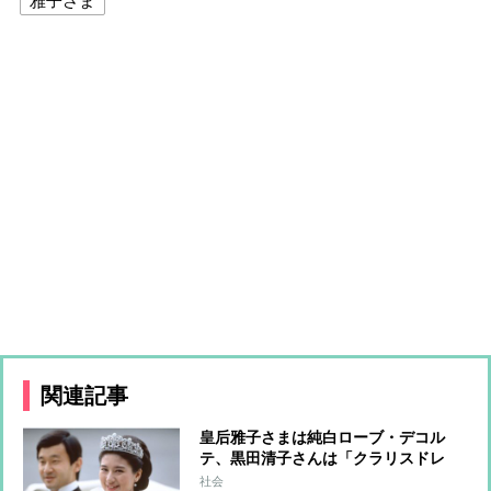
雅子さま
関連記事
皇后雅子さまは純白ローブ・デコル
テ、黒田清子さんは「クラリスドレ
ス」と話題に 女性皇族の華麗な
社会