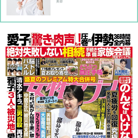
ア習慣
美容