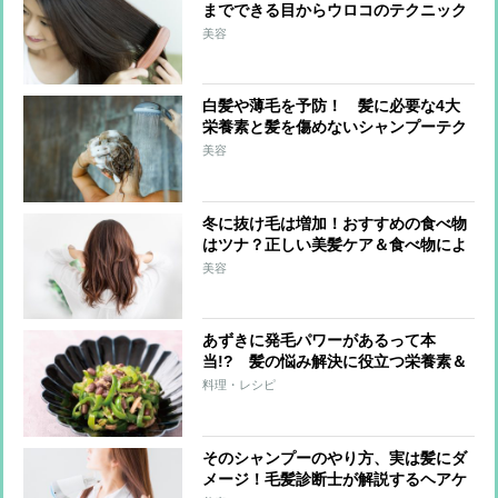
までできる目からウロコのテクニック
美容
白髪や薄毛を予防！ 髪に必要な4大
栄養素と髪を傷めないシャンプーテク
美容
冬に抜け毛は増加！おすすめの食べ物
はツナ？正しい美髪ケア＆食べ物によ
る対策を紹介
美容
あずきに発毛パワーがあるって本
当!? 髪の悩み解決に役立つ栄養素＆
おすすめレシピを紹介
料理・レシピ
そのシャンプーのやり方、実は髪にダ
メージ！毛髪診断士が解説するヘアケ