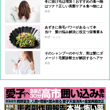
冬に抜け毛は増加！おすすめの食べ物
はツナ？正しい美髪ケア＆食べ物によ
る対策を紹介
美容
あずきに発毛パワーがあるって本
当!? 髪の悩み解決に役立つ栄養素＆
おすすめレシピを紹介
料理・レシピ
そのシャンプーのやり方、実は髪にダ
メージ！毛髪診断士が解説するヘアケ
ア習慣
美容