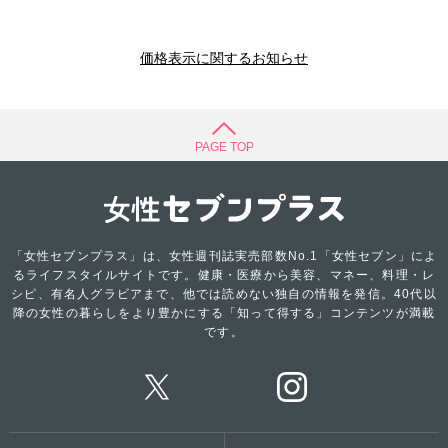
価格表示に関するお知らせ
PAGE TOP
「女性セブンプラス」は、女性週刊誌実売部数No.1「女性セブン」によ
るライフスタイルサイトです。健康・医療から美容、マネー、料理・レ
シピ、有名人グラビアまで、他では読めない独自の情報を発信。40代以
降の女性の暮らしをより豊かにする「知って得する」コンテンツが満載
です。