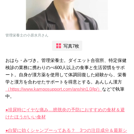
管理栄養士の小原水月さん
写真7枚
おはら・みづき。管理栄養士。ダイエット合宿所、特定保健
検診の業務に携わりのべ600人以上の食事と生活習慣をサポ
ート。自身が漢方薬を使用して体調回復した経験から、栄養
学と漢方を合わせたサポートを得意とする。あんしん漢方
（https://www.kamposupport.com/anshin1.0/lp/）
などで執筆
中。
●排尿時にイヤな痛み…膀胱炎の予防におすすめの食材＆避
けたほうがいい食材
●白髪に効くシャンプーってある？ 3つの注目成分＆最新シ