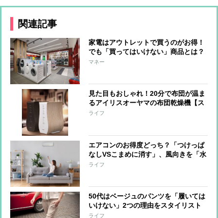
関連記事
家電はアウトレットで買うのがお得！
でも「買ってはいけない」商品とは？
マネー
見た目もおしゃれ！20分で布団が温ま
るアイリスオーヤマの布団乾燥機【ス
マート家電レビュー】
ライフ
エアコンのお得度どっち？「つけっぱ
なしVSこまめに消す」、風向きを「水
平VS下向き」
ライフ
50代はベージュのパンツを「履いては
いけない」2つの理由をスタイリスト
が解説
ライフ