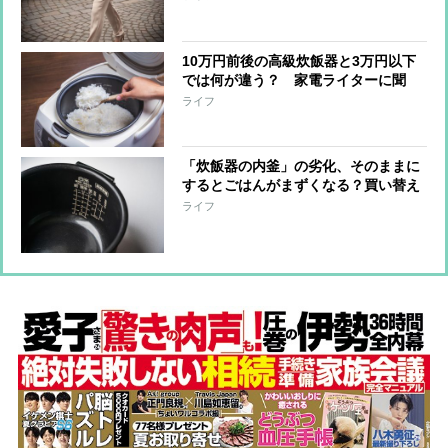
10万円前後の高級炊飯器と3万円以下
では何が違う？ 家電ライターに聞
く、おいしく炊ける「高コスパ炊飯
ライフ
器」の見極め方
「炊飯器の内釜」の劣化、そのままに
するとごはんがまずくなる？買い替え
時は？ 内釜にまつわる疑問に家電ラ
ライフ
イターが回答