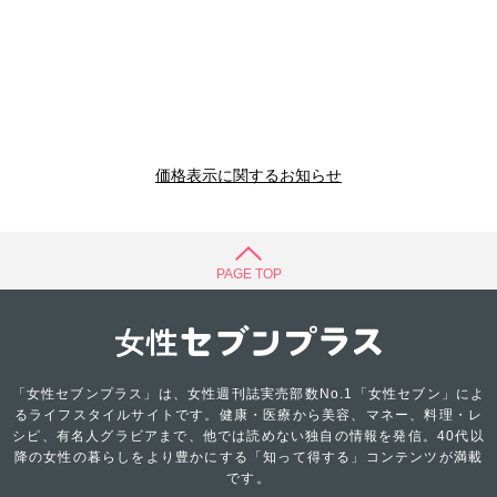
価格表示に関するお知らせ
PAGE TOP
「女性セブンプラス」は、女性週刊誌実売部数No.1「女性セブン」によ
るライフスタイルサイトです。健康・医療から美容、マネー、料理・レ
シピ、有名人グラビアまで、他では読めない独自の情報を発信。40代以
降の女性の暮らしをより豊かにする「知って得する」コンテンツが満載
です。