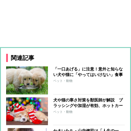
関連記事
「一口あげる」に注意！意外と知らな
い犬や猫に「やってはいけない」食事
のあげ方
ペット・動物
犬や猫の寒さ対策を獣医師が解説 ブ
ラッシングや加湿が有効、ホットカー
ペットは低温やけどに注意
ペット・動物
かまいたち・山内健司は「人生の一