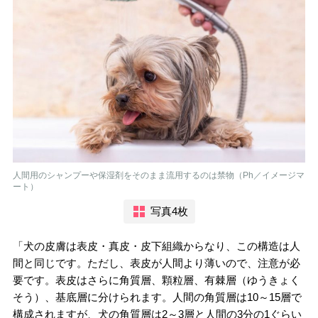
人間用のシャンプーや保湿剤をそのまま流用するのは禁物（Ph／イメージマ
ート）
写真4枚
「犬の皮膚は表皮・真皮・皮下組織からなり、この構造は人
間と同じです。ただし、表皮が人間より薄いので、注意が必
要です。表皮はさらに角質層、顆粒層、有棘層（ゆうきょく
そう）、基底層に分けられます。人間の角質層は10～15層で
構成されますが、犬の角質層は2～3層と人間の3分の1ぐらい