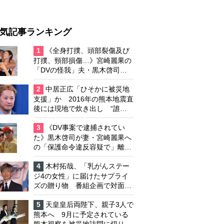
気記事ランキング
1
《全身打撲、頭部裂傷及び
打撲、頸部損傷…》宮崎麗果の
「DVの怪我」夫・黒木啓司の
逮捕で始まる「夫婦の闘争」
2
中居正広「ひそかに被災地
支援」か 2016年の熊本地震直
後には現地で炊き出し “誰に
も知られなくて良い”と、むし
ろ強まる福祉活動への思い
3
《DV事案で逮捕されてい
た》黒木啓司が妻・宮崎麗果へ
の「保護命令違反容疑で」離婚
協議は「第二ステージ」へ
4
木村拓哉、「乳がんステー
ジ4の女性」に届けたサプライ
ズの贈り物 番組企画で対面し
たファンが、夢と希望を与える
心遣いに「うれしくて号泣しま
5
天皇皇后両陛下、親子3人で
した」
熊本へ 9月に予定されている