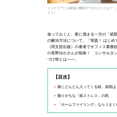
インテリアにも馴染む書類片づけのコツとは？（
より）
放っておくと、家に溜まる一方の「紙類
の解決方法について、『実践！ はじめ
（同文舘出版）の著者でオフィス業務
の長野ゆかさんが指南！ コンサルタン
づけ術とは——。
【目次】
家にどんどん入ってくる紙…原因は
陥りがちな「紙ストレス」の罠
「ホームファイリング」ならうまく