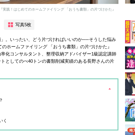
『実践！はじめてのホームファイリング 「おうち書類」の片づけかた』
写真5枚
」。いったい、どう片づければいいのか──そうした悩み
てのホームファイリング 「おうち書類」の片づけかた』
効率化コンサルタント、整理収納アドバイザー1級認定講師
トとしてのべ40トンの書類削減実績のある長野さんの片
？
いく