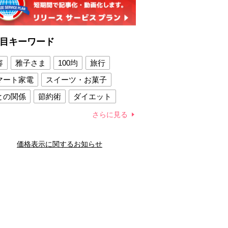
目キーワード
容
雅子さま
100均
旅行
マート家電
スイーツ・お菓子
との関係
節約術
ダイエット
康法
新製品
さらに見る
容賢者のダイエットグッズ
価格表示に関するお知らせ
との関係
新津春子
どか食い