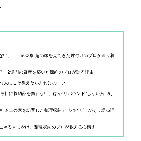
け
ない」――5000軒超の家を見てきた片付けのプロが辿り着
？ 2億円の資産を築いた節約のプロが語る理由
手な人にこそ教えたい片付けのコツ
「最初に収納品を買わない」ほか“リバウンド”しない片づけ
00軒以上の家を訪問した整理収納アドバイザーがそう語る理
生きるきっかけ」整理収納のプロが教える心構え