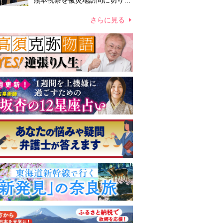
熊本視察を被災地訪問に切り替
えての実施が現実的か 上皇ご
夫妻から受け継ぐ“国民への寄
さらに見る
り添い方”