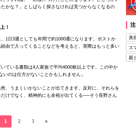
ったかな？」としばらく探さなければ見つからなくなるの
注
以上！
美
、1日3通としても年間で約1000通になります。ポストか
供経由で入ってくることなどを考えると、実際はもっと多い
ス
親
いている書類は4人家族で平均4000枚以上です。この中か
健
ないのは仕方がないことかもしれません」
美
夫
当然、うまくいかないことが出てきます。反対に、それらを
だけでなく、精神的にも余裕が出てくる──そう長野さん
1
2
3