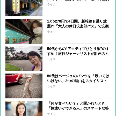
ライフ
1万5270円で4日間、新幹線も乗り放
題!?「大人の休日倶楽部パス」で充実
の東北旅リポート
ライフ
50代からの“アクティブひとり旅”のす
すめ！旅行ジャーナリストが計画のヒ
ント＆おすすめ宿を紹介
ライフ
50代はベージュのパンツを「履いては
いけない」2つの理由をスタイリスト
が解説
ライフ
「何が食べたい？」と聞かれたとき、
「気遣いができる人」のスマートな答
え方
ライフ