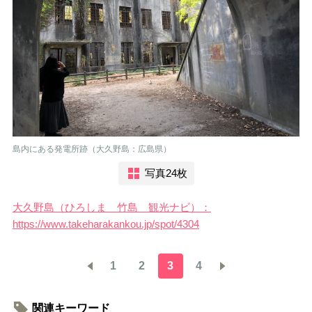
島内にある発電所跡（大久野島：広島県）
写真24枚
大久野島（ひろしま 竹島 観光ナビ）：
https://www.takeharakankou.jp/spot/4304
1
2
3
4
関連キーワード