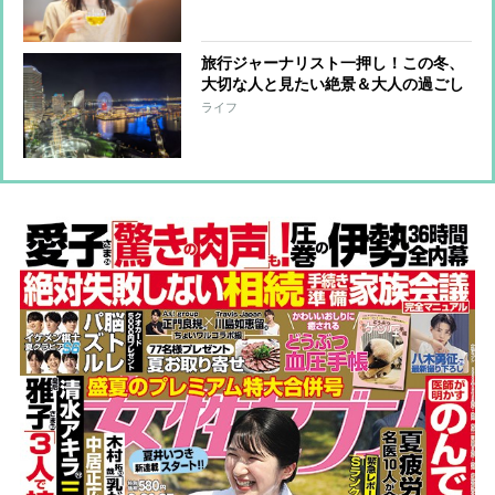
旅行ジャーナリスト一押し！この冬、
大切な人と見たい絶景＆大人の過ごし
方、期間限定＆お得情報も
ライフ