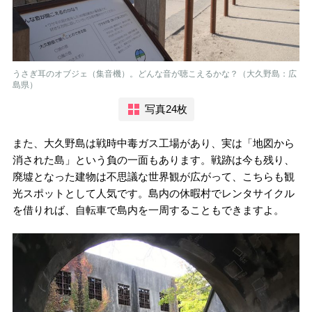
うさぎ耳のオブジェ（集音機）。どんな音が聴こえるかな？（大久野島：広
島県）
写真24枚
また、大久野島は戦時中毒ガス工場があり、実は「地図から
消された島」という負の一面もあります。戦跡は今も残り、
廃墟となった建物は不思議な世界観が広がって、こちらも観
光スポットとして人気です。島内の休暇村でレンタサイクル
を借りれば、自転車で島内を一周することもできますよ。