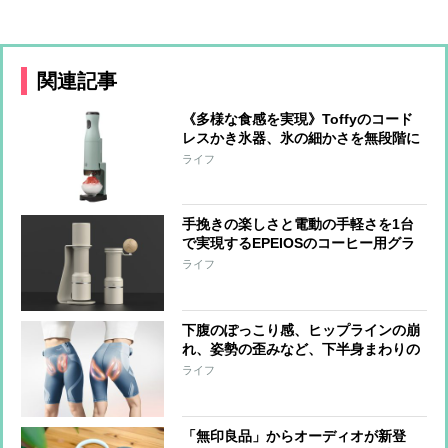
関連記事
《多様な食感を実現》Toffyのコード
レスかき氷器、氷の細かさを無段階に
調整可能 冷製パスタ、そうめん、サ
ライフ
ラダなど料理への活用も
手挽きの楽しさと電動の手軽さを1台
で実現するEPEIOSのコーヒー用グラ
インダー『Essence Duo』 世界一の
ライフ
バリスタと共同開発
下腹のぽっこり感、ヒップラインの崩
れ、姿勢の歪みなど、下半身まわりの
悩みに、はくだけでアプローチするシ
ライフ
ックスパッドの『コアヒップ』“なが
ら”でケアできる手軽さも魅力
「無印良品」からオーディオが新登