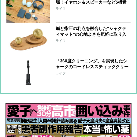
場！イヤホン＆スピーカーなど5機種
をひと足先に体験
ライフ
鍼と指圧の利点を融合した“シャクテ
ィマット”の心地よさを気軽に取り入
れられる『ワンダーボール セット』
ライフ
「手をほぐす」「足裏を刺激する」な
ど短時間で整えられる形に進化
「360度クリーニング」を実現したシ
ャークのコードレススティッククリー
ナー 強い吸引力とヘッドの密着性で
ライフ
奥までしっかりアプローチ