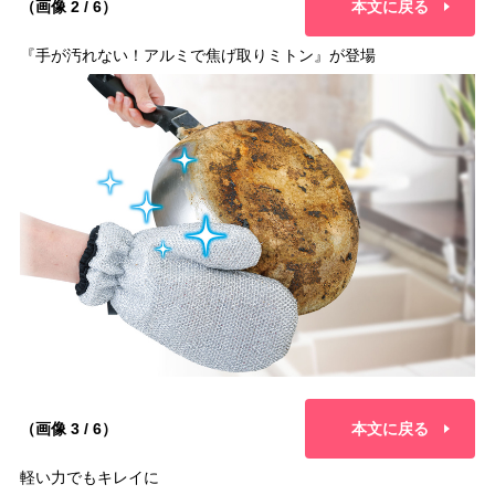
（画像 2 / 6）
本文に戻る
『手が汚れない！アルミで焦げ取りミトン』が登場
（画像 3 / 6）
本文に戻る
軽い力でもキレイに