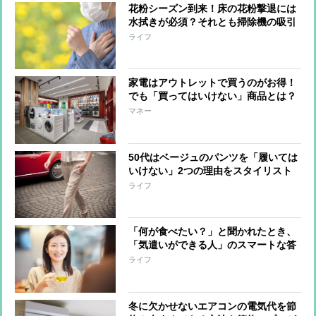
花粉シーズン到来！床の花粉撃退には
水拭きが必須？それとも掃除機の吸引
でもOK？家電ライターが解説
ライフ
家電はアウトレットで買うのがお得！
でも「買ってはいけない」商品とは？
マネー
50代はベージュのパンツを「履いては
いけない」2つの理由をスタイリスト
が解説
ライフ
「何が食べたい？」と聞かれたとき、
「気遣いができる人」のスマートな答
え方
ライフ
冬に欠かせないエアコンの電気代を節