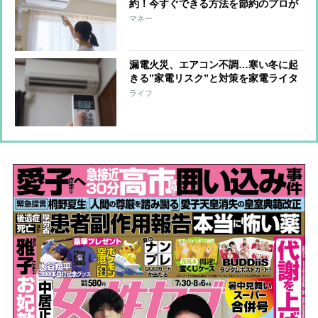
約！今すぐできる方法を節約のプロが
解説
マネー
漏電火災、エアコン不調…寒い冬に起
きる”家電リスク”と対策を家電ライタ
ーが解説
ライフ