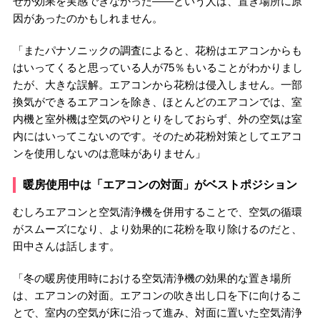
ぜか効果を実感できなかった――という人は、置き場所に原
因があったのかもしれません。
「またパナソニックの調査によると、花粉はエアコンからも
はいってくると思っている人が75％もいることがわかりまし
たが、大きな誤解。エアコンから花粉は侵入しません。一部
換気ができるエアコンを除き、ほとんどのエアコンでは、室
内機と室外機は空気のやりとりをしておらず、外の空気は室
内にはいってこないのです。そのため花粉対策としてエアコ
ンを使用しないのは意味がありません」
暖房使用中は「エアコンの対面」がベストポジション
むしろエアコンと空気清浄機を併用することで、空気の循環
がスムーズになり、より効果的に花粉を取り除けるのだと、
田中さんは話します。
「冬の暖房使用時における空気清浄機の効果的な置き場所
は、エアコンの対面。エアコンの吹き出し口を下に向けるこ
とで、室内の空気が床に沿って進み、対面に置いた空気清浄