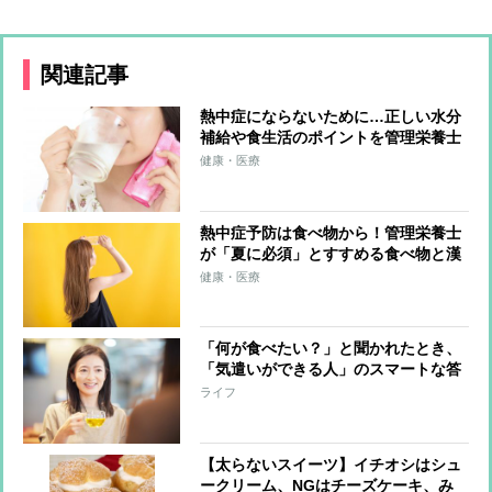
関連記事
熱中症にならないために…正しい水分
補給や食生活のポイントを管理栄養士
が指南
健康・医療
熱中症予防は食べ物から！管理栄養士
が「夏に必須」とすすめる食べ物と漢
方薬
健康・医療
「何が食べたい？」と聞かれたとき、
「気遣いができる人」のスマートな答
え方
ライフ
【太らないスイーツ】イチオシはシュ
ークリーム、NGはチーズケーキ、み