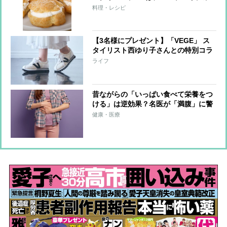
たらし団子
料理・レシピ
【3名様にプレゼント】「VEGE」 ス
タイリスト西ゆり子さんとの特別コラ
ボシューズが3種類登場
ライフ
昔ながらの「いっぱい食べて栄養をつ
ける」は逆効果？名医が「満腹」に警
鐘、不調を加速させてしまう恐れも
健康・医療