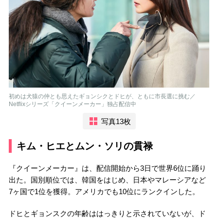
初めは犬猿の仲とも思えたギョンシクとドヒが、ともに市長選に挑む／
Netflixシリーズ「クイーンメーカー」独占配信中
写真13枚
キム・ヒエとムン・ソリの貫禄
『クイーンメーカー』は、配信開始から3日で世界6位に踊り
出た。国別順位では、韓国をはじめ、日本やマレーシアなど
7ヶ国で1位を獲得。アメリカでも10位にランクインした。
ドヒとギョンスクの年齢ははっきりと示されていないが、ド