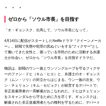
＊ ＊ ＊
ゼロから「ソウル市長」を目指す
「オ・ギョンスク、出馬して。ソウル市長になって」
4月14日に配信がスタートしたNetflixドラマ『クイーンメーカ
ー』。財閥で失態や犯罪の尻ぬぐいをする“フィクサー”とし
て働いてきた女性と、困っている市民のために活動する弁護
士が出会い、ゼロから「ソウル市長」を目指すドラマだ。
物語は、財閥のウン一族とウンソングループを守るフィクサ
ーのファン・ドヒ（キム・ヒエ）と、弁護士のオ・ギョンス
ク（ムン・ソリ）の対立からはじまる。ウン一族の次女、ウ
ン・チェリョン（キム・セビョク）が経営するデパートで、
非正規雇用者の一斉解雇がおこなわれた。ドヒはチェリョン
をスキャンダルから守るために力を尽くす。ギョンスクは、
解雇された非正規雇用者たちの権利を守るために、デパート