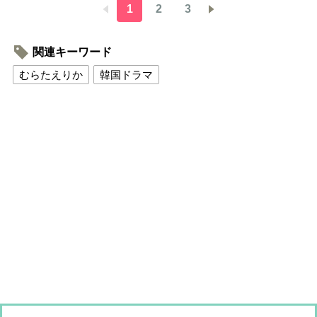
1
2
3
関連キーワード
むらたえりか
韓国ドラマ