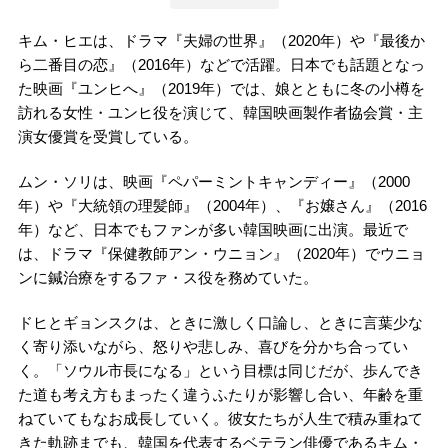
キム・ヒエは、ドラマ『夫婦の世界』（2020年）や『最後か
ら二番目の恋』（2016年）などで活躍。日本でも話題となっ
た映画『ユンヒへ』（2019年）では、娘とともに冬の小樽を
訪れる女性・ユンヒ役を演じて、韓国映画製作者協会賞・主
演女優賞を受賞している。
ムン・ソリは、映画『ペパーミントキャンディー』（2000
年）や『大統領の理髪師』（2004年）、『お嬢さん』（2016
年）など、日本でもファンが多い韓国映画に出演。最近で
は、ドラマ『保健教師アン・ウニョン』（2020年）でウニョ
ンに鍼治療をするファ・ス役を務めていた。
ドヒとギョンスクは、ときに激しく口論し、ときに言葉少な
く寄り添いながら、怒りや悲しみ、喜びを分かち合ってい
く。「ソウル市長になる」という目標は同じだが、歩んでき
た道も考え方もまったく違うふたりが影響し合い、年齢を重
ねていてもなお成長していく。彼女たちが人生で積み重ねて
きた軌跡までも、韓国を代表するベテラン俳優であるキム・