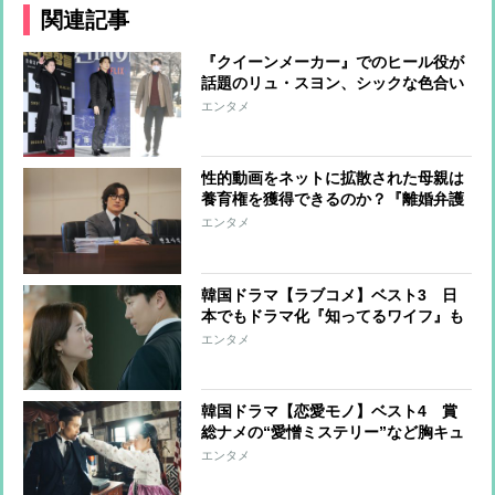
関連記事
『クイーンメーカー』でのヒール役が
話題のリュ・スヨン、シックな色合い
をスマートに着こなす大人コーデ術
エンタメ
性的動画をネットに拡散された母親は
養育権を獲得できるのか？『離婚弁護
士シン・ソンハン』は有責配偶者を弁
エンタメ
護する異色の韓国ドラマ
韓国ドラマ【ラブコメ】ベスト3 日
本でもドラマ化『知ってるワイフ』も
ランクイン
エンタメ
韓国ドラマ【恋愛モノ】ベスト4 賞
総ナメの“愛憎ミステリー”など胸キュ
ン作品
エンタメ