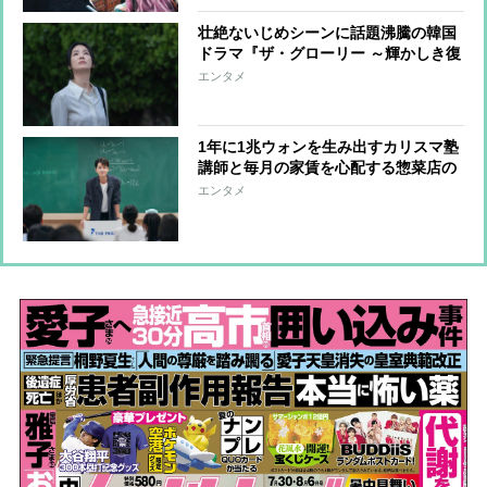
壮絶ないじめシーンに話題沸騰の韓国
ドラマ『ザ・グローリー ～輝かしき復
讐～』の復讐劇を”母親たちのドラ
エンタメ
マ”で読み解く
1年に1兆ウォンを生み出すカリスマ塾
講師と毎月の家賃を心配する惣菜店の
女社長が出会ったら…韓国ドラマ『イ
エンタメ
ルタ・スキャンダル～恋は特訓コース
で～』