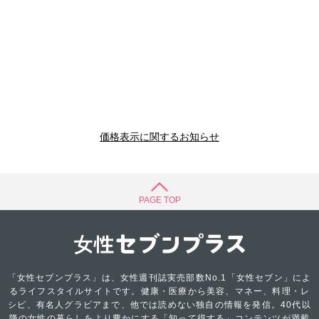
価格表示に関するお知らせ
PAGE TOP
「女性セブンプラス」は、女性週刊誌実売部数No.1「女性セブン」によ
るライフスタイルサイトです。健康・医療から美容、マネー、料理・レ
シピ、有名人グラビアまで、他では読めない独自の情報を発信。40代以
降の女性の暮らしをより豊かにする「知って得する」コンテンツが満載