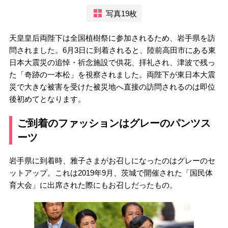
写真19枚
天皇皇后両陛下は全国植樹祭に参加されるため、岩手県を訪
問されました。6月3日に到着されると、陸前高田市にある東
日本大震災の追悼・祈念施設で供花、拝礼され、津波で残っ
た「奇跡の一本松」を視察されました。両陛下が東日本大震
災で大きな被害を受けた被災地へ直接の訪問されるのは即位
後初めてとなります。
ご到着のファッションはグレーのパンツス
ーツ
岩手県に到着時、雅子さまがお召しになったのはグレーのセ
ットアップ。これは2019年9月、茨城で開催された「国民体
育大会」に出席された際にもお召しだったもの。