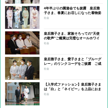
4年半ぶりの園遊会でも披露 皇后雅
子さま、春夏にお召しになった着物姿
に見る気品とお心遣い
社会
皇后雅子さま、家族そろっての”天使
の歌声”ご鑑賞は完璧なオールホワイ
トファッション
社会
皇后雅子さま、愛子さまと「ブルーグ
レー」のリンクコーデをご披露 ご成
婚パレードの日を振り返り笑顔を見せ
社会
られる
【入学式ファッション】皇后雅子さま
は「白」と「ネイビー」を上品におま
とめに、紀子さまは「白」をベースに
社会
コーディネート