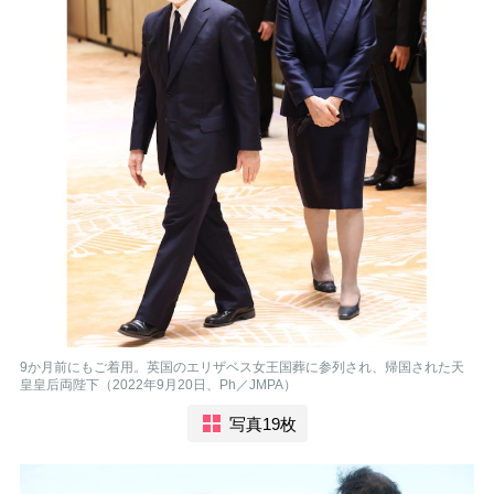
9か月前にもご着用。英国のエリザベス女王国葬に参列され、帰国された天
皇皇后両陛下（2022年9月20日、Ph／JMPA）
写真19枚