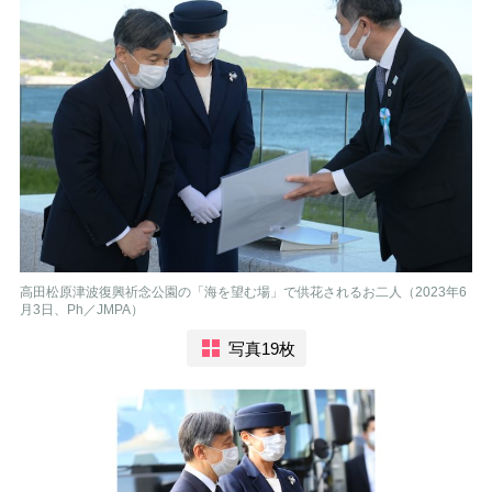
高田松原津波復興祈念公園の「海を望む場」で供花されるお二人（2023年6
月3日、Ph／JMPA）
写真19枚