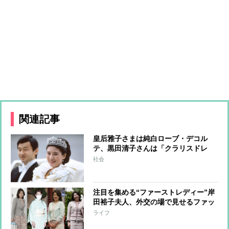
関連記事
皇后雅子さまは純白ローブ・デコル
テ、黒田清子さんは「クラリスドレ
ス」と話題に 女性皇族の華麗な
社会
る”結婚ファッション”
注目を集める“ファーストレディー”岸
田裕子夫人、外交の場で見せるファッ
ションセンスとその素顔 英語が堪
ライフ
能、裏千家の茶道たしなむ