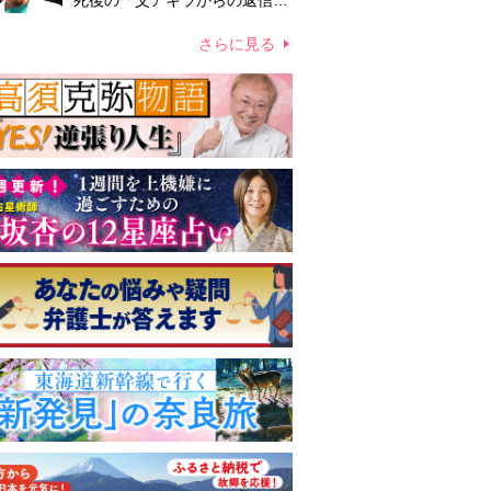
死後の「父アキラからの返信」
布施辰徳が涙で明かす「順番が
違う」
さらに見る