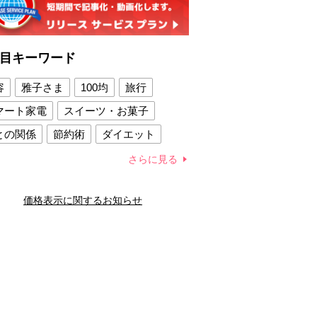
目キーワード
容
雅子さま
100均
旅行
マート家電
スイーツ・お菓子
との関係
節約術
ダイエット
康法
新製品
さらに見る
容賢者のダイエットグッズ
価格表示に関するお知らせ
との関係
新津春子
どか食い