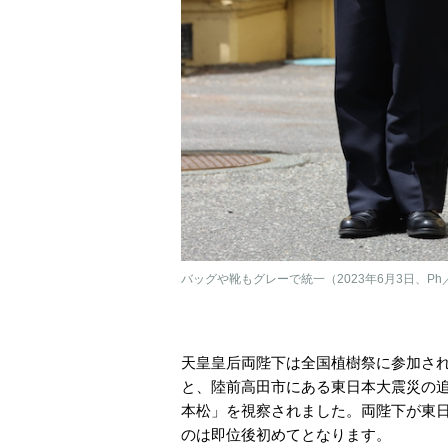
バッグや靴もグレーで統一（2023年6月3日、Ph／
天皇皇后両陛下は全国植樹祭に参加され
と、陸前高田市にある東日本大震災の
本松」を視察されました。両陛下が東
のは即位後初めてとなります。