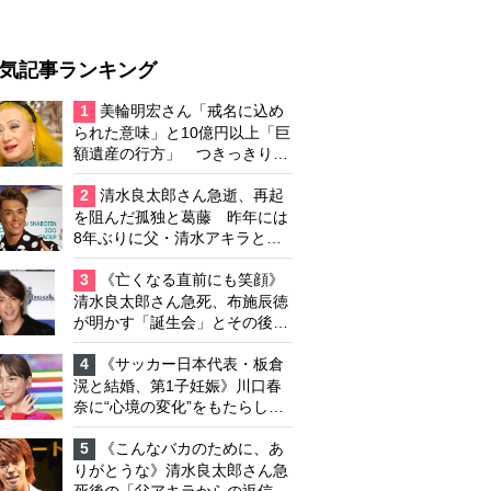
気記事ランキング
1
美輪明宏さん「戒名に込め
られた意味」と10億円以上「巨
額遺産の行方」 つきっきりで
私生活をサポートしていた元俳
優が相続か
2
清水良太郎さん急逝、再起
を阻んだ孤独と葛藤 昨年には
8年ぶりに父・清水アキラと共
演、本格的な活動再開に向かっ
ていたが…周囲が懸念していた
3
《亡くなる直前にも笑顔》
「不安定なところ」
清水良太郎さん急死、布施辰徳
が明かす「誕生会」とその後の
メッセージ
4
《サッカー日本代表・板倉
滉と結婚、第1子妊娠》川口春
奈に“心境の変化”をもたらした
主演映画『ママせか』 身を削
って「がんに蝕まれる母」を演
5
《こんなバカのために、あ
じた壮絶な撮影現場
りがとうな》清水良太郎さん急