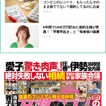
コンビニのレシート、もらったらその
まま捨ててない？節約してるのにお金
が貯まらない人が今すぐやるべきこと
マネー
6年間で1000万円貯めた節約主婦が実
践！「早寝早起き」と「毎食後の歯磨
き」が節約につながる理由
ライフ