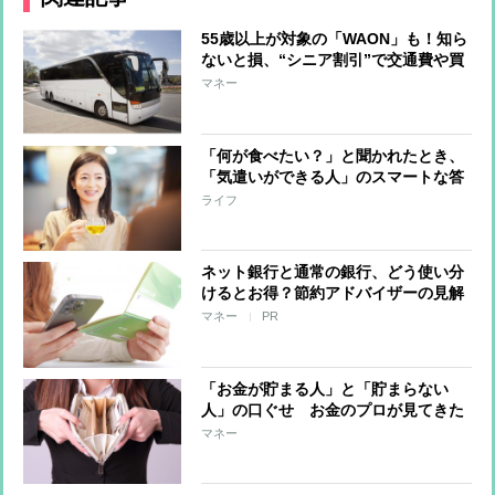
55歳以上が対象の「WAON」も！知ら
ないと損、“シニア割引”で交通費や買
い物がお得に
マネー
「何が食べたい？」と聞かれたとき、
「気遣いができる人」のスマートな答
え方
ライフ
ネット銀行と通常の銀行、どう使い分
けるとお得？節約アドバイザーの見解
マネー
PR
「お金が貯まる人」と「貯まらない
人」の口ぐせ お金のプロが見てきた
大きな違い
マネー