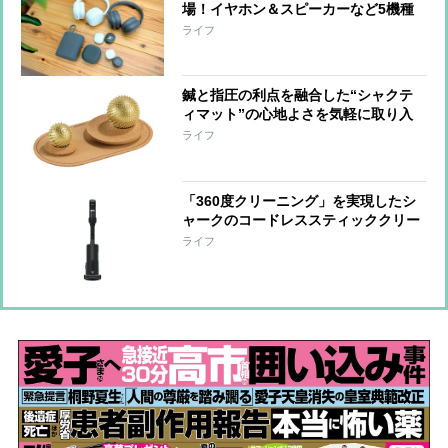
場！イヤホン＆スピーカーなど5機種
をひと足先に体験
ライフ
鍼と指圧の利点を融合した“シャクテ
ィマット”の心地よさを気軽に取り入
れられる『ワンダーボール セット』
ライフ
「手をほぐす」「足裏を刺激する」な
ど短時間で整えられる形に進化
「360度クリーニング」を実現したシ
ャークのコードレススティッククリー
ナー 強い吸引力とヘッドの密着性で
ライフ
奥までしっかりアプローチ