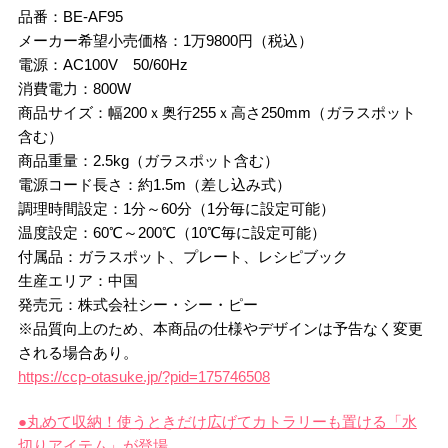
品番：BE-AF95
メーカー希望小売価格：1万9800円（税込）
電源：AC100V 50/60Hz
消費電力：800W
商品サイズ：幅200ｘ奥行255ｘ高さ250mm（ガラスポット
含む）
商品重量：2.5kg（ガラスポット含む）
電源コード長さ：約1.5m（差し込み式）
調理時間設定：1分～60分（1分毎に設定可能）
温度設定：60℃～200℃（10℃毎に設定可能）
付属品：ガラスポット、プレート、レシピブック
生産エリア：中国
発売元：株式会社シー・シー・ピー
※品質向上のため、本商品の仕様やデザインは予告なく変更
される場合あり。
https://ccp-otasuke.jp/?pid=175746508
●丸めて収納！使うときだけ広げてカトラリーも置ける「水
切りアイテム」が登場