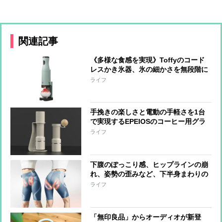
関連記事
《多様な食感を実現》Toffyのコード
レスかき氷器、氷の細かさを無段階に
調整可能 冷製パスタ、そうめん、サ
ライフ
ラダなど料理への活用も
手挽きの楽しさと電動の手軽さを1台
で実現するEPEIOSのコーヒー用グラ
インダー『Essence Duo』 世界一の
ライフ
バリスタと共同開発
下腹のぽっこり感、ヒップラインの崩
れ、姿勢の歪みなど、下半身まわりの
悩みに、はくだけでアプローチするシ
ライフ
ックスパッドの『コアヒップ』“なが
ら”でケアできる手軽さも魅力
「無印良品」からオーディオが新登