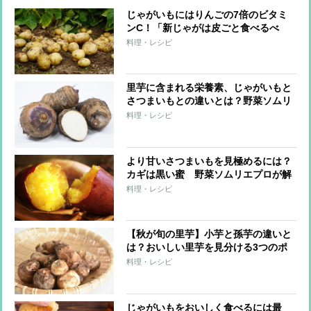
じゃがいもにはりんごの7倍のビタミ
ンC！「新じゃがは皮ごと食べるべ
し」野菜ソムリエプロがすすめるのは
料理・レシピ
なぜか？
里芋に含まれる栄養素、じゃがいもと
さつまいもとの違いとは？野菜ソムリ
エプロが教える特徴
料理・レシピ
より甘いさつまいもを見極めるには？
カギは黒い蜜 野菜ソムリエプロが解
説する
料理・レシピ
【秋が旬の里芋】小芋と孫芋の違いと
は？おいしい里芋を見分ける3つのポ
イント
料理・レシピ
じゃがいもをおいしく食べるには最