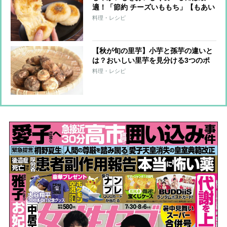
適！「節約 チーズいももち」【もあい
かすみ ラクウマレシピ】
料理・レシピ
【秋が旬の里芋】小芋と孫芋の違いと
は？おいしい里芋を見分ける3つのポ
イント
料理・レシピ