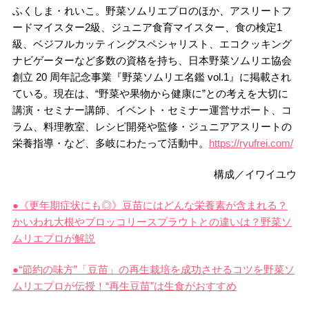
ふくしま・れいこ。野菜ソムリエプロのほか、アスリートフ
ードマイスター2級、ジュニア食育マイスター、食の検定1
級、ベジフルカッティングスペシャリスト、エコクッキング
ナビゲーターなど多数の資格を持ち、日本野菜ソムリエ協会
創立 20 周年記念事業『野菜ソムリエ名鑑 vol.1』に掲載され
ている。現在は、“野菜や果物から健康に”との考えを大切に
講演・セミナー講師、イベント・セミナー運営サポート、コ
ラム、料理教室、レシピ開発や監修・ジュニアアスリートの
栄養指導・など、多岐にわたって活動中。
https://ryufrei.com/
構成／イワイユウ
●《更年期症状にも◎》豆苗にはどんな栄養素が含まれる？
かいわれ大根やブロッコリースプラウトとの違いは？野菜ソ
ムリエプロが解説
●“節約の味方”「豆苗」の再生栽培を成功させるコツを野菜ソ
ムリエプロが伝授！“再生豆苗”は生食がおすすめ