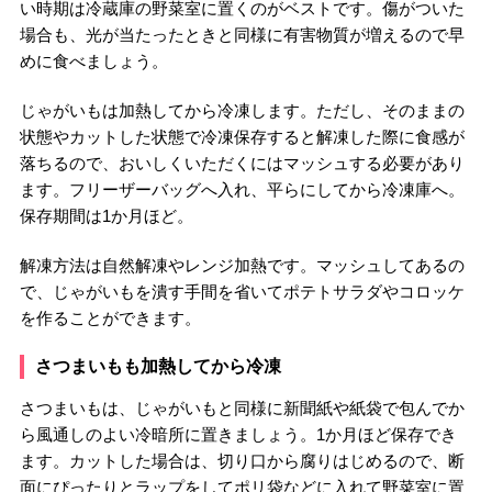
い時期は冷蔵庫の野菜室に置くのがベストです。傷がついた
場合も、光が当たったときと同様に有害物質が増えるので早
めに食べましょう。
じゃがいもは加熱してから冷凍します。ただし、そのままの
状態やカットした状態で冷凍保存すると解凍した際に食感が
落ちるので、おいしくいただくにはマッシュする必要があり
ます。フリーザーバッグへ入れ、平らにしてから冷凍庫へ。
保存期間は1か月ほど。
解凍方法は自然解凍やレンジ加熱です。マッシュしてあるの
で、じゃがいもを潰す手間を省いてポテトサラダやコロッケ
を作ることができます。
さつまいもも加熱してから冷凍
さつまいもは、じゃがいもと同様に新聞紙や紙袋で包んでか
ら風通しのよい冷暗所に置きましょう。1か月ほど保存でき
ます。カットした場合は、切り口から腐りはじめるので、断
面にぴったりとラップをしてポリ袋などに入れて野菜室に置