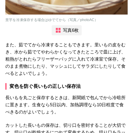
里芋を冷凍保存する場合はゆでてから（写真／photoAC）
写真6枚
また、茹でてから冷凍することもできます。里いもの皮をむ
き、水から茹でてやわらかくなってきたところで皿に上げ、
粗熱がとれたらフリーザーバッグに入れて冷凍室で保存。そ
のまま煮物にしたり、マッシュにしてサラダにしたりして食
べるとよいでしょう。
変色を防ぐ長いもの正しい保存法
長いもを丸ごと保存するときは、新聞紙で包んでから冷暗所
に置きます。生食なら5日以内、加熱調理なら10日程度で食
べきるのがよいでしょう。
カットした長いもの保存は、切り口を密封することが大切で
す。切り口が乾燥するにつれて変色するため、切り口をラッ