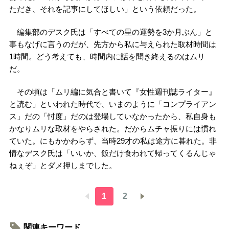
ただき、それを記事にしてほしい」という依頼だった。
編集部のデスク氏は「すべての星の運勢を3か月ぶん」と
事もなげに言うのだが、先方から私に与えられた取材時間は
1時間。どう考えても、時間内に話を聞き終えるのはムリ
だ。
その頃は「ムリ編に気合と書いて『女性週刊誌ライター』
と読む」といわれた時代で、いまのように「コンプライアン
ス」だの「忖度」だのは登場していなかったから、私自身も
かなりムリな取材をやらされた。だからムチャ振りには慣れ
ていた。にもかかわらず、当時29才の私は途方に暮れた。非
情なデスク氏は「いいか、飯だけ食われて帰ってくるんじゃ
ねぇぞ」とダメ押しまでした。
1
2
関連キーワード