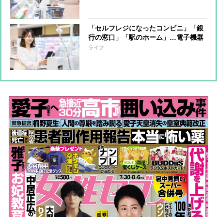
れ”になることも多数 “畜肉加工
品”への危険性の指摘も
「セルフレジになったコンビニ」「銀
行の窓口」「駅のホーム」…電子機器
に任せて“生身の人間がいなくなって
ライフ
いる”世の中にオバ記者が嘆き