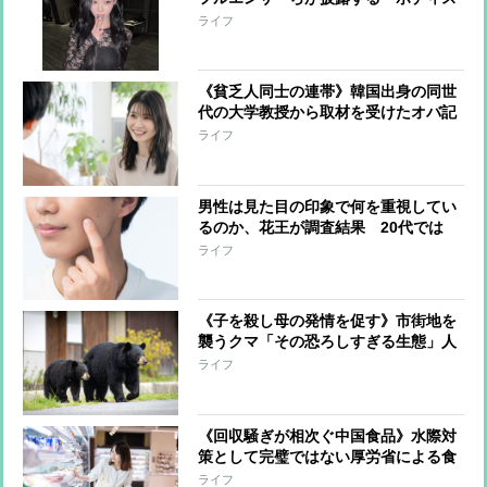
ーツ」が体型論争に「今夏日本でも流
ライフ
行の兆し」
《貧乏人同士の連帯》韓国出身の同世
代の大学教授から取材を受けたオバ記
者の共感と驚き 「私、貧乏人の子な
ライフ
んですよ」に「私も」と。「なんで日
本で教授にまでなれるのよ」
男性は見た目の印象で何を重視してい
るのか、花王が調査結果 20代では
「肌」が異性から褒められたい要素1
ライフ
位 男性の美容医療への関心も高まり
《子を殺し母の発情を促す》市街地を
襲うクマ「その恐ろしすぎる生態」人
里に出没した個体は「必ず捕殺しなけ
ライフ
ればならない」【識者の解説】
《回収騒ぎが相次ぐ中国食品》水際対
策として完璧ではない厚労省による食
品検疫、違反が発覚した時点で“手遅
ライフ