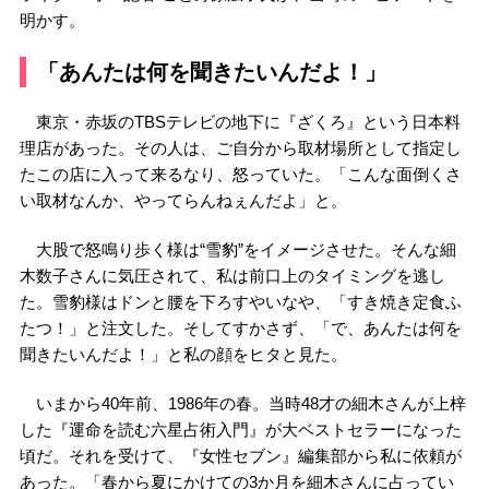
明かす。
「あんたは何を聞きたいんだよ！」
東京・赤坂のTBSテレビの地下に『ざくろ』という日本料
理店があった。その人は、ご自分から取材場所として指定し
たこの店に入って来るなり、怒っていた。「こんな面倒くさ
い取材なんか、やってらんねぇんだよ」と。
大股で怒鳴り歩く様は“雪豹”をイメージさせた。そんな細
木数子さんに気圧されて、私は前口上のタイミングを逃し
た。雪豹様はドンと腰を下ろすやいなや、「すき焼き定食ふ
たつ！」と注文した。そしてすかさず、「で、あんたは何を
聞きたいんだよ！」と私の顔をヒタと見た。
いまから40年前、1986年の春。当時48才の細木さんが上梓
した『運命を読む六星占術入門』が大ベストセラーになった
頃だ。それを受けて、『女性セブン』編集部から私に依頼が
あった。「春から夏にかけての3か月を細木さんに占ってい