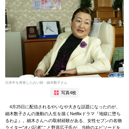
日本中を席巻した占い師・細木数子さん
写真4枚
4月25日に配信されるやいなや大きな話題になったのが、
細木数子さんの激動の人生を描くNetflixドラマ『地獄に堕ち
るわよ』。細木さんへの取材経験がある、女性セブンの名物
ライター“オバ記者”こと野原広子氏が、当時のエピソードを