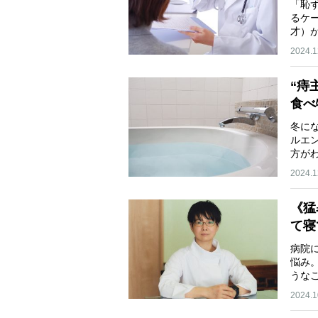
「恥
るケ
才）
2024.1
“痔
食べ
冬に
ルエ
方が
2024.1
《猛
て寝
病院
悩み
うな
2024.1