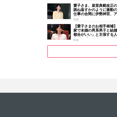
一生懸命引いておられま
愛子さま、皇室典範改正
跳ね返すかのように激動
仕事の合間に伊勢神宮、
技大会、シンガポール…
社会
ールはびっしり 「天皇
【愛子さまのお相手候補
女」の揺るがぬ思い
家で未婚の男系男子と結
都合がいい」と主張する
去には「のび太くん」「
社会
ース」「華道家元の孫」
前