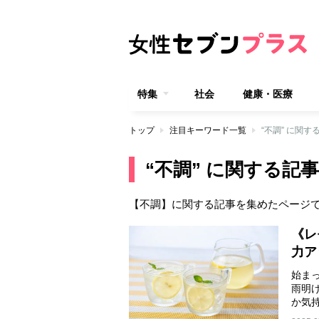
特集
社会
健康・医療
トップ
注目キーワード一覧
“不調” に関す
“不調” に関する記事
【不調】に関する記事を集めたページ
《レ
力ア
始ま
雨明
か気