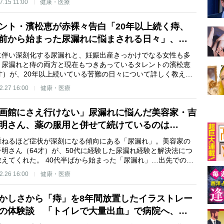
7.15 11:00
健康・医療
ント・濱松恵が赤裸々告白「20年以上続く痔、
前から始まった尿漏れに悩まされる日々」、…
に伴い深刻化する尿漏れと、妊娠出産きっかけでなる女性も多
。尿漏れと痔の両方と現在もつきあっているタレントの濱松恵
1才）が、20年以上続いている苦難の日々について詳しく教え…
2.27 16:00
健康・医療
画館にさえ行けない」尿漏れに悩んだ美容家・吉
明さん、薬の服用と併せて続けているのは…
重ねるほど症状が深刻になる傾向にある「尿漏れ」。美容家の
千明さん（64才）が、50代に経験した尿漏れ経験と解決法につ
教えてくれた。 40代半ばから始まった「尿漏れ」…出先での…
2.26 16:00
健康・医療
かしさから「痔」を8年間放置したイラストレー
の体験談 「トイレで大量出血」で病院へ、…