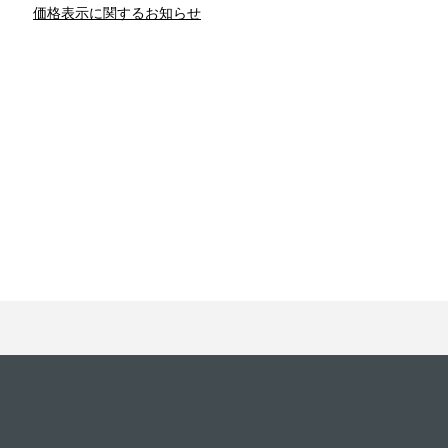
価格表示に関するお知らせ
との関係
新津春子
どか食い