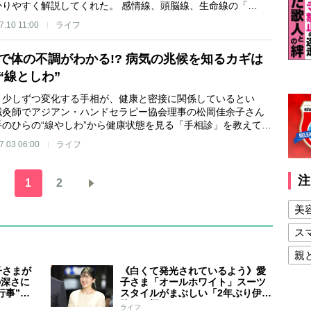
かりやすく解説してくれた。 感情線、頭脳線、生命線の「…
7.10 11:00
ライフ
で体の不調がわかる!? 病気の兆候を知るカギは
“線としわ”
、少しずつ変化する手相が、健康と密接に関係しているとい
鍼灸師でアジアン・ハンドセラピー協会理事の松岡佳余子さん
手のひらの“線やしわ”から健康状態を見る「手相診」を教えて…
7.03 06:00
ライフ
注
1
2
美
ス
親
子さまが
《白くて発光されているよう》愛
健
の深さに
子さま「オールホワイト」スーツ
行事”に
スタイルがまぶしい「2年ぶり伊勢
美
交じって
路」の輝き
ライフ