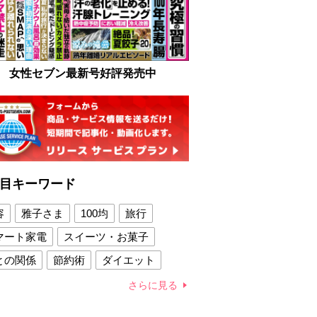
女性セブン最新号好評発売中
目キーワード
容
雅子さま
100均
旅行
マート家電
スイーツ・お菓子
との関係
節約術
ダイエット
康法
新製品
さらに見る
容賢者のダイエットグッズ