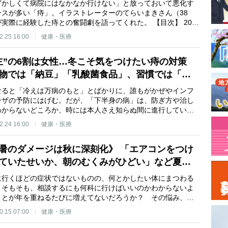
ずかしくて病院にはなかなか行けない」と放っておいて悪化す
ースが多い「痔」。イラストレーターのてらいまきさん（38
が実際に経験した痔との奮闘劇を語ってくれた。 【目次】 20…
2.25 16:00
健康・医療
主”の6割は女性…冬こそ気をつけたい痔の対策
物では「納豆」「乳酸菌食品」、習慣では「…
なると「冷えは万病のもと」とばかりに、誰もがかぜやインフ
ンザの予防にはげむ。だが、「下半身の病」は、防ぎ方や治し
わからないどころか、時には本人さえ知らぬ間に進行してい…
2.24 16:00
健康・医療
暑のダメージは秋に深刻化》 「エアコンをつけ
ていたせいか、朝のむくみがひどい」など夏…
に行くほどの症状ではないものの、何とかしたい体にまつわる
。そもそも、相談するにも何科に行けばいいのかわからないよ
ことが年を重ねるたびに増えてないだろうか？ その悩み、…
0.15 07:00
健康・医療