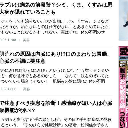
ラブルは病気の前段階？シミ、くま、くすみは思
大病が隠れていることも
ンケアをしても治らない、吹き出物、しわ、くすみ、シミなど
いだろうか。治らないものは仕方がない…とあきらめていたら
でもないことになるかもしれない。実はそれ、体の不調のサ
0.05 11:00
美容
肌荒れの原因は内臓にあり!?口のまわりは胃腸、
心臓の不調に要注意
ごのにきびは想われにきび」というけれど、年々増えるシミや
にも、何か意味でもあるのかしら――なんて、鏡をのぞいてた
をついている場合じゃない！ 肌悩みの陰に隠れた体の不調
0.02 17:00
美容
で注意すべき疾患を診断！感情線が短い人は心臓
吸機能が弱い!?
日々刻々と変化する“手の線としわ”。その日の手相に病気の兆候
れるという。『手のひらで健康診断』の著者・松岡佳余子さん