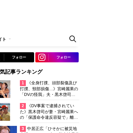
イト
フォロー
フォロー
気記事ランキング
1
《全身打撲、頭部裂傷及び
打撲、頸部損傷…》宮崎麗果の
「DVの怪我」夫・黒木啓司の
逮捕で始まる「夫婦の闘争」
2
《DV事案で逮捕されてい
た》黒木啓司が妻・宮崎麗果へ
の「保護命令違反容疑で」離婚
協議は「第二ステージ」へ
3
中居正広「ひそかに被災地