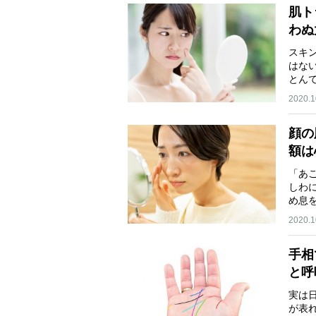
肌ト
わぬ
スキ
はな
とん
イ…
2020.1
顔の
額は
「あ
しわ
め息
に…
2020.1
手相
と呼
実は
が表