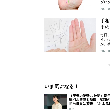
がわ
2020.0
手相
手の
毎日
う。
が、
2020.0
いま気になる！
《圧巻の伊勢36時間》愛
鳥羽水族館を訪問、知識
担当職員は驚嘆 “お木曳
は法被姿で参加「市民に
社会