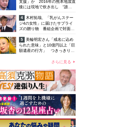
支援」か 2016年の熊本地震直
後には現地で炊き出し “誰に
も知られなくて良い”と、むし
ろ強まる福祉活動への思い
4
木村拓哉、「乳がんステー
ジ4の女性」に届けたサプライ
ズの贈り物 番組企画で対面し
たファンが、夢と希望を与える
心遣いに「うれしくて号泣しま
5
美輪明宏さん「戒名に込め
した」
られた意味」と10億円以上「巨
額遺産の行方」 つきっきりで
私生活をサポートしていた元俳
優が相続か
さらに見る