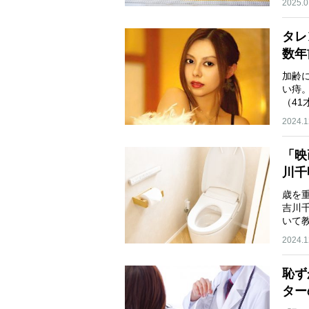
2025.0
タレ
数年
加齢
い痔
（4
2024.1
「映
川千
歳を
吉川
いて
2024.1
恥ず
ター