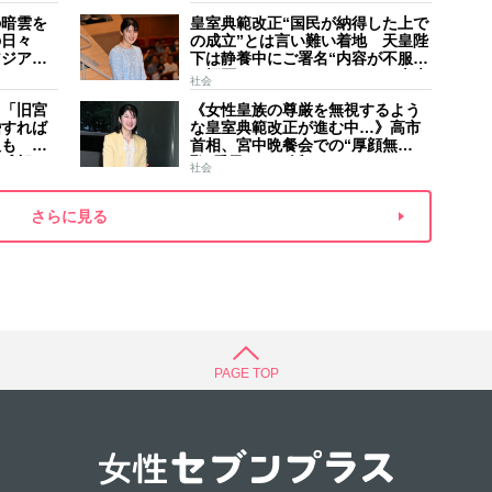
した」
夫
の暗雲を
皇室典範改正“国民が納得した上で
の日々
の成立”とは言い難い着地 天皇陛
アジア競
下は静養中にご署名“内容が不服で
スケジュ
も拒否することはできない” 米大
社会
家のご長
手紙は男系男子に固執する日本の
】「旧宮
《女性皇族の尊厳を無視するよう
現状を批判的に報道
婚すれば
な皇室典範改正が進む中…》高市
人も 過
首相、宮中晩餐会での“厚顔無
野球部エ
恥”愛子さまに近づきハイテンショ
社会
などの名
ンで会話、小泉進次郎夫妻と30分
ほど取り囲む
さらに見る
PAGE TOP