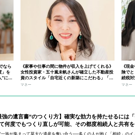
でなら
《家事や仕事の間に物件が収入を上げてくれる》
《現金
度」を
女性投資家・五十嵐未帆さんが確立した不動産投
険でと
人”にす
資のスタイル「自宅近くの新築にこだわる」「満
続税対
足度の高い物件に仕上げる」
マネー
マネー
最強の遺言書”のつくり方】確実な効力を持たせるには
て何度でもつくり直しが可能、その都度相続人と共有を
家一族が集まって莫大な遺産を奪い合う──多くの人が抱く「相続」のイ