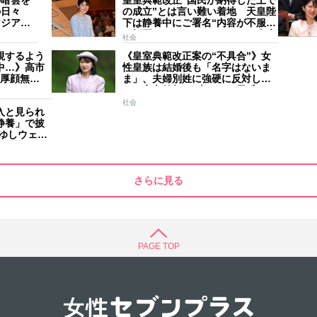
の暗雲を
皇室典範改正“国民が納得した上で
の日々
の成立”とは言い難い着地 天皇陛
アジア競
下は静養中にご署名“内容が不服で
スケジュ
も拒否することはできない” 米大
社会
家のご長
手紙は男系男子に固執する日本の
視するよう
《皇室典範改正案の“不具合”》女
現状を批判的に報道
中…》高市
性皇族は結婚後も「名字はないま
“厚顔無
ま」、夫婦別姓に強硬に反対して
ハイテンショ
きた高市首相の“大いなる矛盾”
妻と30分
社会
入と見られ
静養」で披
りゆしウェ
デ
さらに見る
PAGE TOP