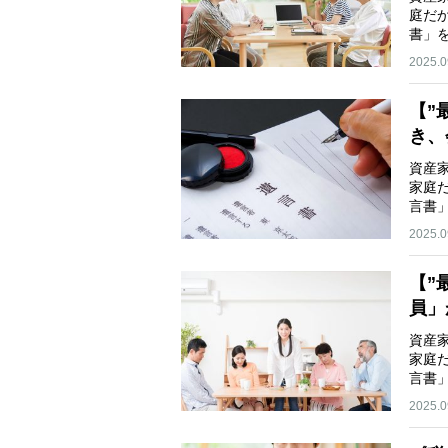
庭だ
書」
2025.0
【”
き、
資産
家庭
言書
2025.0
【”
員」
資産
家庭
言書
2025.0