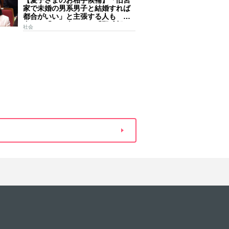
【愛子さまのお相手候補】「旧宮
家で未婚の男系男子と結婚すれば
都合がいい」と主張する人も 過
去には「のび太くん」「野球部エ
社会
ース」「華道家元の孫」などの名
前