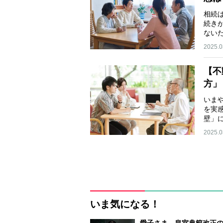
相続
続き
ない
2025.0
【不
方」
いま
を実
壁」
2025.0
いま気になる！