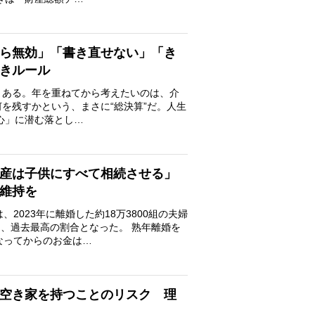
たら無効」「書き直せない」「き
べきルール
まある。年を重ねてから考えたいのは、介
を残すかという、まさに“総決算”だ。人生
心」に潜む落とし…
産は子供にすべて相続させる」
係維持を
023年に離婚した約18万3800組の夫婦
占め、過去最高の割合となった。 熟年離婚を
なってからのお金は…
空き家を持つことのリスク 理