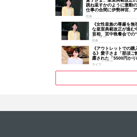
愛子さま、皇室典範改正
跳ね返すかのように激動
仕事の合間に伊勢神宮、
技大会、シンガポール…
社会
ールはびっしり 「天皇
《女性皇族の尊厳を無
女」の揺るがぬ思い
な皇室典範改正が進む
首相、宮中晩餐会での
恥”愛子さまに近づき
社会
ンで会話、小泉進次郎夫
《アウトレットでの購
ほど取り囲む
る》愛子さま「那須ご
露された「5500円か
ア」南国風リンクコー
ライフ