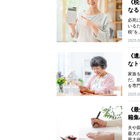
《税
なる
必死
いる
税”
2025.0
《遺
なト
家族
だ。
を専
2025.0
《最
籍集
夫や
最大
最大