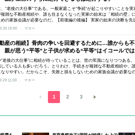
は、“老後の大仕事”である。一般家庭こそ“争続”が起こりやすいことを
が複雑な不動産相続や、誰も住まなくなった実家の始末は「相続の壁」
ための家族会議が必要なのだ。【前後編の後編】 実家の始末の決断を先
3.30 16:00
マネー
動産の相続】骨肉の争いを回避するために…誰からも不
 親が思う“平等”と子供が求める“平等”はイコールで
や“老後の大仕事”に相続が待っていることは、世の常識になりつつある。
感している人も多いだろう。とりわけ、手続きが複雑な不動産相続や、
になりやすい。だからこそ、失敗と損をしないための家族会議が必要な
3.29 11:00
マネー
1
2
3