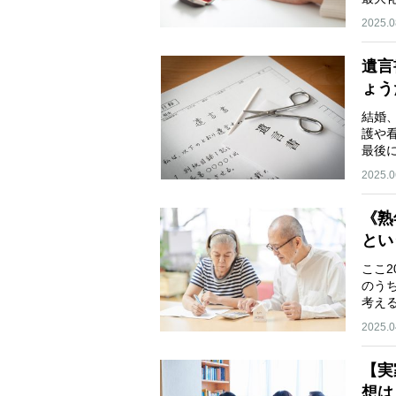
2025.0
遺言
ょう
結婚
護や
最後
2025.0
《熟
とい
ここ2
のうち
考え
2025.0
【実
想は