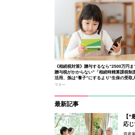
《相続税対策》贈与するなら“2500万円ま
贈与税がかからない”「相続時精算課税制
活用、孫は“養子”にするより“生保の受取
る方が手軽
マネー
最新記事
【”
応じ
資産