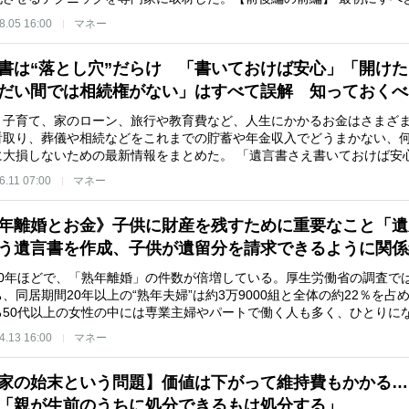
8.05 16:00
マネー
書は“落とし穴”だらけ 「書いておけば安心」「開け
だい間では相続権がない」はすべて誤解 知っておく
、子育て、家のローン、旅行や教育費など、人生にかかるお金はさまざ
看取り、葬儀や相続などをこれまでの貯蓄や年金収入でどうまかない、何
に大損しないための最新情報をまとめた。 「遺言書さえ書いておけば安
6.11 07:00
マネー
年離婚とお金》子供に財産を残すために重要なこと「遺
う遺言書を作成、子供が遺留分を請求できるように関
0年ほどで、「熟年離婚」の件数が倍増している。厚生労働省の調査では、2
、同居期間20年以上の“熟年夫婦”は約3万9000組と全体の約22％を
る50代以上の女性の中には専業主婦やパートで働く人も多く、ひとりに
4.13 16:00
マネー
家の始末という問題】価値は下がって維持費もかかる…
「親が生前のうちに処分できるもは処分する」