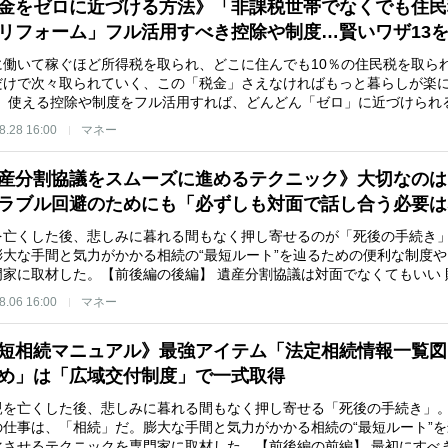
金をゼロに近づける方法》「非課税世帯でなくでも住民
リフォーム」フル活用すべき控除や制度…賢いワザ13
に働いて稼ぐほど所得税を取られ、どこに住んでも10％の住民税を取ら
だけで次々取られていく、この「税金」さえなければもっと暮らしが楽に
を。使える控除や制度をフル活用すれば、どんどん「ゼロ」に近づけられる
8.28 16:00
マネー
産分割協議をスムーズに進めるテクニック》大切なのは
ラブル回避のためにも「必ずしも対面で話し合う必要
を亡くした後、悲しみに暮れる間もなく押し寄せるのが「死後の手続き
膨大な手間と気力がかかる相続の“最短ルート”を辿るための便利な制度
門家に取材した。【前後編の後編】 遺産分割協議は対面でなくてもいい
8.06 16:00
マネー
短相続マニュアル》最強アイテム「法定相続情報一覧図
め」は「広域交付制度」で一式取得
親を亡くした後、悲しみに暮れる間もなく押し寄せる「死後の手続き」
の仕事は、「相続」だ。膨大な手間と気力がかかる相続の“最短ルート”
化させるテクニックを専門家に取材した。【前後編の前編】 最初にすべ