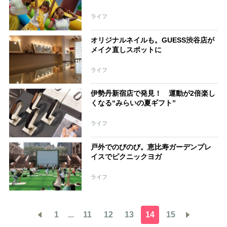
ライフ
オリジナルネイルも。GUESS渋谷店が
メイク直しスポットに
ライフ
伊勢丹新宿店で発見！ 運動が2倍楽し
くなる“みらいの夏ギフト”
ライフ
戸外でのびのび。恵比寿ガーデンプレ
イスでピクニックヨガ
ライフ
1
...
11
12
13
14
15