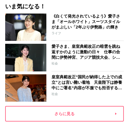
いま気になる！
《白くて発光されているよう》愛子さ
ま「オールホワイト」スーツスタイル
がまぶしい「2年ぶり伊勢路」の輝き
ライフ
愛子さま、皇室典範改正の暗雲を跳ね
返すかのように激動の日々 仕事の合
間に伊勢神宮、アジア競技大会、シン
ガポール…スケジュールはびっしり
社会
「天皇家のご長女」の揺るがぬ思い
皇室典範改正“国民が納得した上での成
立”とは言い難い着地 天皇陛下は静養
中にご署名“内容が不服でも拒否するこ
とはできない” 米大手紙は男系男子に
社会
固執する日本の現状を批判的に報道
さらに見る