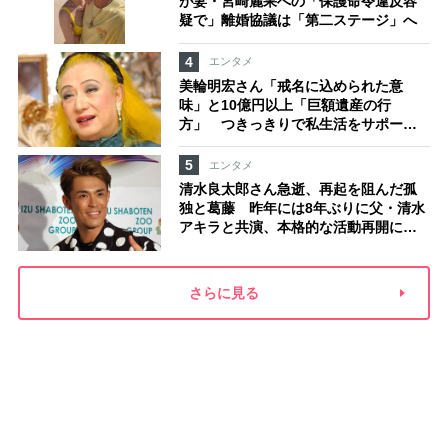
が妻・宮崎麗果への「保護命令違反容
疑で」離婚協議は「第二ステージ」へ
4
エンタメ
美輪明宏さん「戒名に込められた意
味」と10億円以上「巨額遺産の行
方」 つきっきりで私生活をサポート
していた元俳優が相続か
5
エンタメ
清水良太郎さん急逝、再起を阻んだ孤
独と葛藤 昨年には8年ぶりに父・清水
アキラと共演、本格的な活動再開に向
かっていたが…周囲が懸念していた
「不安定なところ」
さらに見る