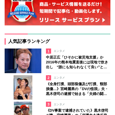
人気記事ランキング
1
エンタメ
中居正広「ひそかに被災地支援」か
2016年の熊本地震直後には現地で炊き
出し “誰にも知られなくて良い”と、
むしろ強まる福祉活動への思い
2
エンタメ
《全身打撲、頭部裂傷及び打撲、頸部
損傷…》宮崎麗果の「DVの怪我」夫・
黒木啓司の逮捕で始まる「夫婦の闘
争」
3
エンタメ
《DV事案で逮捕されていた》黒木啓司