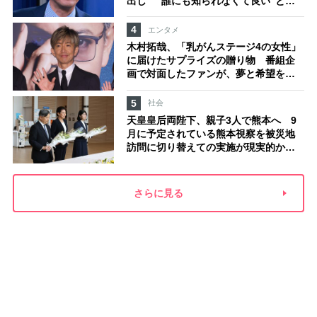
出し “誰にも知られなくて良い”と、
むしろ強まる福祉活動への思い
4
エンタメ
木村拓哉、「乳がんステージ4の女性」
に届けたサプライズの贈り物 番組企
画で対面したファンが、夢と希望を与
える心遣いに「うれしくて号泣しまし
た」
5
社会
天皇皇后両陛下、親子3人で熊本へ 9
月に予定されている熊本視察を被災地
訪問に切り替えての実施が現実的か
上皇ご夫妻から受け継ぐ“国民への寄り
添い方”
さらに見る