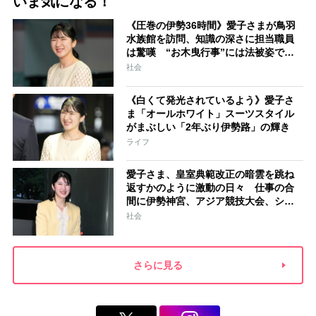
いま気になる！
《圧巻の伊勢36時間》愛子さまが鳥羽
水族館を訪問、知識の深さに担当職員
は驚嘆 “お木曳行事”には法被姿で参
加「市民に交じって一生懸命引いてお
社会
られました」
《白くて発光されているよう》愛子さ
ま「オールホワイト」スーツスタイル
がまぶしい「2年ぶり伊勢路」の輝き
ライフ
愛子さま、皇室典範改正の暗雲を跳ね
返すかのように激動の日々 仕事の合
間に伊勢神宮、アジア競技大会、シン
ガポール…スケジュールはびっしり
社会
「天皇家のご長女」の揺るがぬ思い
さらに見る