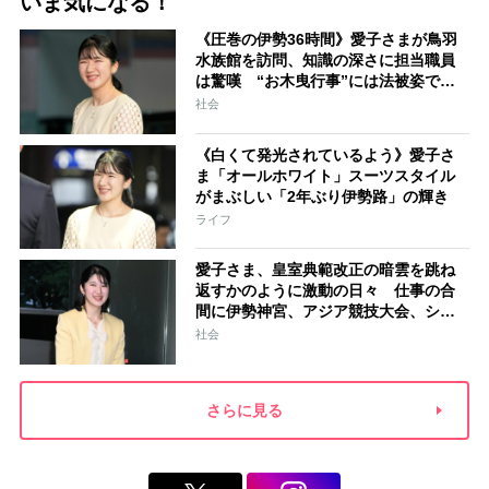
いま気になる！
《圧巻の伊勢36時間》愛子さまが鳥羽
水族館を訪問、知識の深さに担当職員
は驚嘆 “お木曳行事”には法被姿で参
加「市民に交じって一生懸命引いてお
社会
られました」
《白くて発光されているよう》愛子さ
ま「オールホワイト」スーツスタイル
がまぶしい「2年ぶり伊勢路」の輝き
ライフ
愛子さま、皇室典範改正の暗雲を跳ね
返すかのように激動の日々 仕事の合
間に伊勢神宮、アジア競技大会、シン
ガポール…スケジュールはびっしり
社会
「天皇家のご長女」の揺るがぬ思い
さらに見る