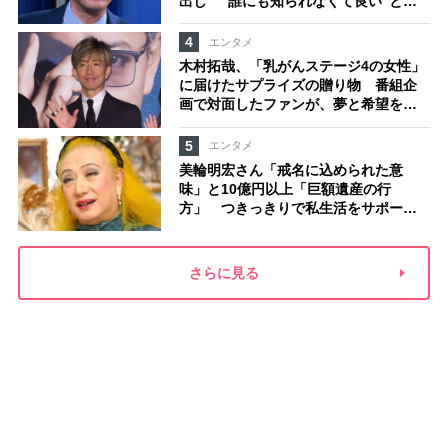
出し “誰にも知られなくて良い”と、
むしろ強まる福祉活動への思い
4
エンタメ
木村拓哉、「乳がんステージ4の女性」
に届けたサプライズの贈り物 番組企
画で対面したファンが、夢と希望を与
える心遣いに「うれしくて号泣しまし
た」
5
エンタメ
美輪明宏さん「戒名に込められた意
味」と10億円以上「巨額遺産の行
方」 つきっきりで私生活をサポート
していた元俳優が相続か
さらに見る