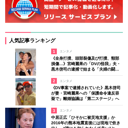
人気記事ランキング
1
エンタメ
《全身打撲、頭部裂傷及び打撲、頸部
損傷…》宮崎麗果の「DVの怪我」夫・
黒木啓司の逮捕で始まる「夫婦の闘
争」
2
エンタメ
《DV事案で逮捕されていた》黒木啓司
が妻・宮崎麗果への「保護命令違反容
疑で」離婚協議は「第二ステージ」へ
3
エンタメ
中居正広「ひそかに被災地支援」か
2016年の熊本地震直後には現地で炊き