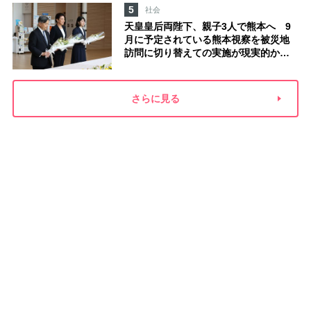
た」
5
社会
天皇皇后両陛下、親子3人で熊本へ 9
月に予定されている熊本視察を被災地
訪問に切り替えての実施が現実的か
上皇ご夫妻から受け継ぐ“国民への寄り
添い方”
さらに見る