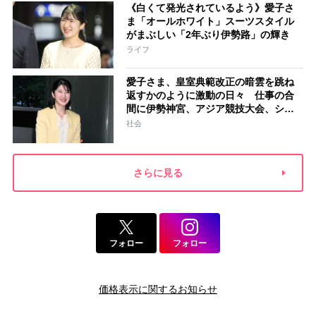
《白くて発光されているよう》愛子さ
ま「オールホワイト」スーツスタイル
がまぶしい「2年ぶり伊勢路」の輝き
ライフ
愛子さま、皇室典範改正の暗雲を跳ね
返すかのように激動の日々 仕事の合
間に伊勢神宮、アジア競技大会、シン
ガポール…スケジュールはびっしり
社会
「天皇家のご長女」の揺るがぬ思い
さらに見る
フォロー
フォロー
価格表示に関するお知らせ