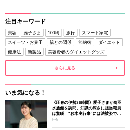
注目キーワード
美容
雅子さま
100均
旅行
スマート家電
スイーツ・お菓子
親との関係
節約術
ダイエット
健康法
新製品
美容賢者のダイエットグッズ
夫との関係
新津春子
どか食い
さらに見る
いま気になる！
《圧巻の伊勢36時間》愛子さまが鳥羽
水族館を訪問、知識の深さに担当職員
は驚嘆 “お木曳行事”には法被姿で参
加「市民に交じって一生懸命引いてお
社会
られました」