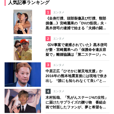
人気記事ランキング
1
エンタメ
《全身打撲、頭部裂傷及び打撲、頸部
損傷…》宮崎麗果の「DVの怪我」夫・
黒木啓司の逮捕で始まる「夫婦の闘
争」
2
エンタメ
《DV事案で逮捕されていた》黒木啓司
が妻・宮崎麗果への「保護命令違反容
疑で」離婚協議は「第二ステージ」へ
3
エンタメ
中居正広「ひそかに被災地支援」か
2016年の熊本地震直後には現地で炊き
出し “誰にも知られなくて良い”と、
むしろ強まる福祉活動への思い
4
エンタメ
木村拓哉、「乳がんステージ4の女性」
に届けたサプライズの贈り物 番組企
画で対面したファンが、夢と希望を与
える心遣いに「うれしくて号泣しまし