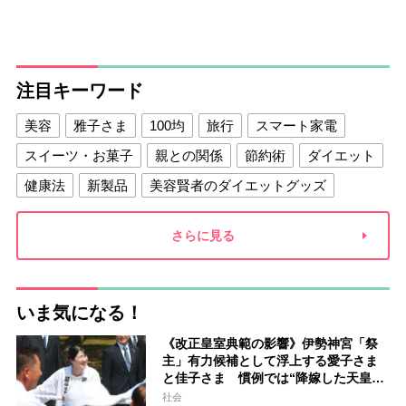
注目キーワード
美容
雅子さま
100均
旅行
スマート家電
スイーツ・お菓子
親との関係
節約術
ダイエット
健康法
新製品
美容賢者のダイエットグッズ
夫との関係
新津春子
どか食い
さらに見る
いま気になる！
《改正皇室典範の影響》伊勢神宮「祭
主」有力候補として浮上する愛子さま
と佳子さま 慣例では“降嫁した天皇家
の女性”が就任「結婚と祭祀の狭間で思
社会