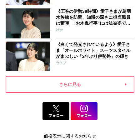
い悩むことになるでしょう」
《圧巻の伊勢36時間》愛子さまが鳥羽
水族館を訪問、知識の深さに担当職員
は驚嘆 “お木曳行事”には法被姿で参
加「市民に交じって一生懸命引いてお
社会
られました」
《白くて発光されているよう》愛子さ
ま「オールホワイト」スーツスタイル
がまぶしい「2年ぶり伊勢路」の輝き
ライフ
さらに見る
フォロー
フォロー
価格表示に関するお知らせ