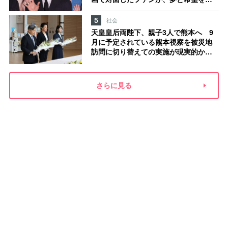
える心遣いに「うれしくて号泣しまし
た」
5
社会
天皇皇后両陛下、親子3人で熊本へ 9
月に予定されている熊本視察を被災地
訪問に切り替えての実施が現実的か
上皇ご夫妻から受け継ぐ“国民への寄り
添い方”
さらに見る