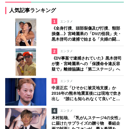
人気記事ランキング
1
エンタメ
《全身打撲、頭部裂傷及び打撲、頸部
損傷…》宮崎麗果の「DVの怪我」夫・
黒木啓司の逮捕で始まる「夫婦の闘
争」
2
エンタメ
《DV事案で逮捕されていた》黒木啓司
が妻・宮崎麗果への「保護命令違反容
疑で」離婚協議は「第二ステージ」へ
3
エンタメ
中居正広「ひそかに被災地支援」か
2016年の熊本地震直後には現地で炊き
出し “誰にも知られなくて良い”と、
むしろ強まる福祉活動への思い
4
エンタメ
木村拓哉、「乳がんステージ4の女性」
に届けたサプライズの贈り物 番組企
画で対面したファンが、夢と希望を与