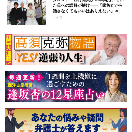
た母への誤解が解け――「家族だから
話さなくてもいいはありえない」≪独
占インタビュー『母を語る』後編≫
ライフ