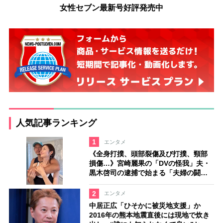
女性セブン最新号好評発売中
人気記事ランキング
1
エンタメ
《全身打撲、頭部裂傷及び打撲、頸部
損傷…》宮崎麗果の「DVの怪我」夫・
黒木啓司の逮捕で始まる「夫婦の闘
争」
2
エンタメ
中居正広「ひそかに被災地支援」か
2016年の熊本地震直後には現地で炊き