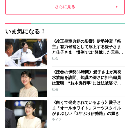
夫との関係
新津春子
どか食い
さらに見る
いま気になる！
《改正皇室典範の影響》伊勢神宮「祭
主」有力候補として浮上する愛子さま
と佳子さま 慣例では“降嫁した天皇家
の女性”が就任「結婚と祭祀の狭間で思
社会
い悩むことになるでしょう」
《圧巻の伊勢36時間》愛子さまが鳥羽
水族館を訪問、知識の深さに担当職員
は驚嘆 “お木曳行事”には法被姿で参
加「市民に交じって一生懸命引いてお
社会
られました」
《白くて発光されているよう》愛子さ
ま「オールホワイト」スーツスタイル
がまぶしい「2年ぶり伊勢路」の輝き
ライフ