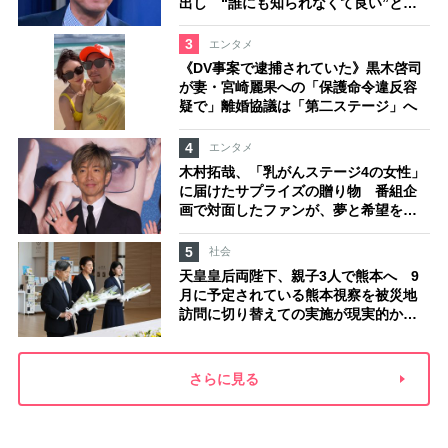
出し “誰にも知られなくて良い”と、
むしろ強まる福祉活動への思い
3
エンタメ
《DV事案で逮捕されていた》黒木啓司
が妻・宮崎麗果への「保護命令違反容
疑で」離婚協議は「第二ステージ」へ
4
エンタメ
木村拓哉、「乳がんステージ4の女性」
に届けたサプライズの贈り物 番組企
画で対面したファンが、夢と希望を与
える心遣いに「うれしくて号泣しまし
た」
5
社会
天皇皇后両陛下、親子3人で熊本へ 9
月に予定されている熊本視察を被災地
訪問に切り替えての実施が現実的か
上皇ご夫妻から受け継ぐ“国民への寄り
添い方”
さらに見る