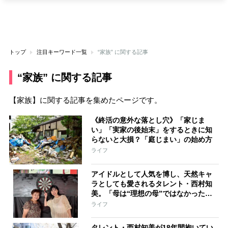
トップ
注目キーワード一覧
“家族” に関する記事
“家族” に関する記事
【家族】に関する記事を集めたページです。
《終活の意外な落とし穴》「家じま
い」「実家の後始末」をするときに知
らないと大損？「庭じまい」の始め方
ライフ
アイドルとして人気を博し、天然キャ
ラとしても愛されるタレント・西村知
美。「母は“理想の母”ではなかった」
と語る――≪独占インタビュー『母を
ライフ
語る』前編≫
タレント・西村知美が18年間抱いてい