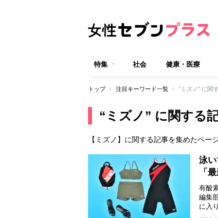
特集
社会
健康・医療
トップ
注目キーワード一覧
“ミズノ” に関
“ミズノ” に関する
【ミズノ】に関する記事を集めたペー
泳い
「最
有酸
編集
に入り