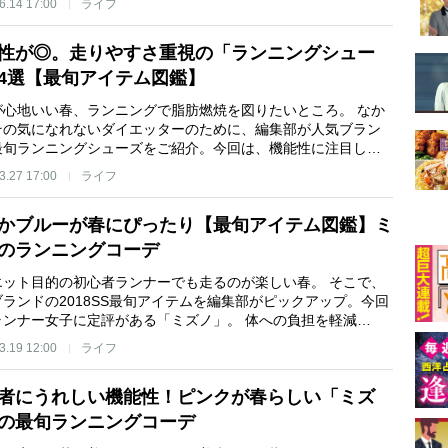
6.14 17:00
ライフ
性が◎。走りやすさ重視の「ランニングシュー
4選【最旬アイテム図鑑】
が心地いい春、ランニングで脂肪燃焼を図りたいところ。 なか
その気になれないダイエッターのために、編集部が人気ブラン
最旬ランニングシューズをご紹介。今回は、機能性に注目し…
3.27 17:00
ライフ
かブルーが春にぴったり【最旬アイテム図鑑】ミ
のランニングコーデ
エット目的の初心者ランナーでも走るのが楽しい春。 そこで、
ランドの2018SS最旬アイテムを編集部がピックアップ。今回
ランナー女子に定評がある「ミズノ」。 体への負担を軽減…
3.19 12:00
ライフ
者にうれしい機能性！ピンクが春らしい「ミズ
の最旬ランニングコーデ