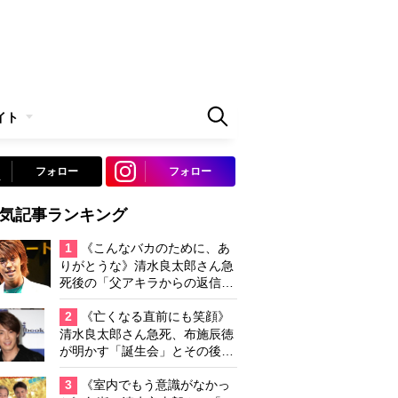
イト
フォロー
フォロー
気記事ランキング
1
《こんなバカのために、あ
りがとうな》清水良太郎さん急
死後の「父アキラからの返信」
布施辰徳が涙で明かす「順番が
違う」
2
《亡くなる直前にも笑顔》
清水良太郎さん急死、布施辰徳
が明かす「誕生会」とその後の
メッセージ
3
《室内でもう意識がなかっ