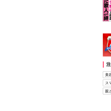
注
美
ス
親
健
美