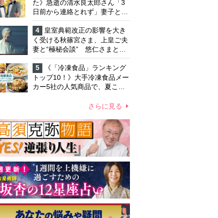
た》急逝の清水良太郎さん「3
日前から連絡とれず」妻子とは
別居で孤独を感じていた
4
皇室典範改正の影響を大き
く受ける秋篠宮さま、上皇ご夫
妻と“極秘会談” 悠仁さまと佳
子さまの結婚を含めた将来や皇
室の伝統のあり方をご相談か
5
《「冷凍食品」ランキング
トップ10！》大手冷凍食品メー
カー5社の人気商品で、夏こそ
手間なしご飯！
さらに見る