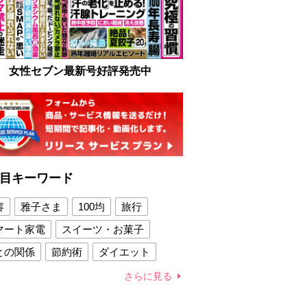
女性セブン最新号好評発売中
目キーワード
容
雅子さま
100均
旅行
マート家電
スイーツ・お菓子
との関係
節約術
ダイエット
康法
新製品
さらに見る
容賢者のダイエットグッズ