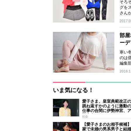
そろ
グを
さん
2017.0
部屋
ーデ
寒い
のは
編集
2016.1
いま気になる！
愛子さま、皇室典範改正
跳ね返すかのように激動
仕事の合間に伊勢神宮、
技大会、シンガポール…
社会
ールはびっしり 「天皇
【愛子さまのお相手候補
女」の揺るがぬ思い
家で未婚の男系男子と結