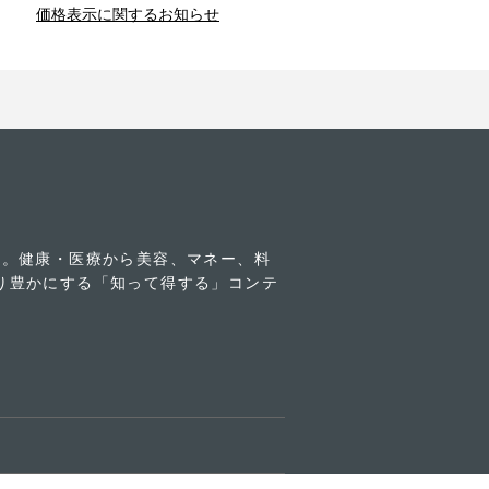
価格表示に関するお知らせ
との関係
新津春子
どか食い
す。健康・医療から美容、マネー、料
り豊かにする「知って得する」コンテ