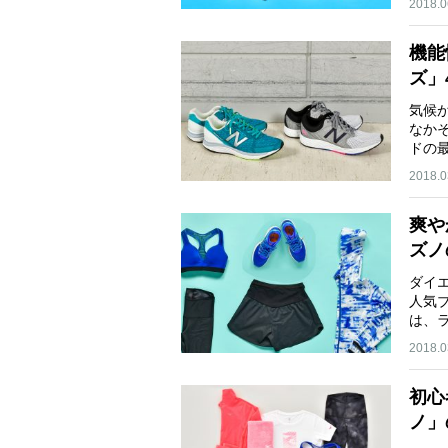
2018.0
機能
ズ」
気候
なか
ドの
2018.0
爽や
ズノ
ダイ
人気ブ
は、
2018.0
初心
ノ」