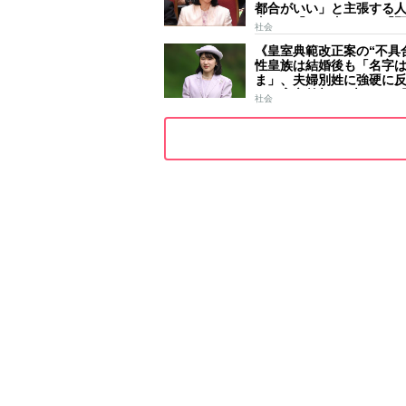
都合がいい」と主張する
去には「のび太くん」「
社会
ース」「華道家元の孫」
《皇室典範改正案の“不具
前
性皇族は結婚後も「名字
ま」、夫婦別姓に強硬に
きた高市首相の“大いなる
社会