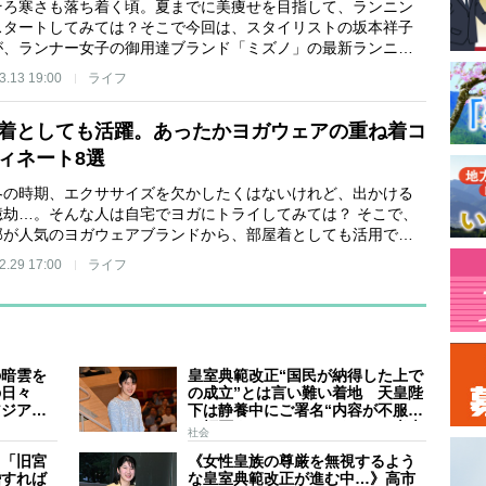
そろ寒さも落ち着く頃。夏までに美痩せを目指して、ランニン
スタートしてみては？そこで今回は、スタイリストの坂本祥子
が、ランナー女子の御用達ブランド「ミズノ」の最新ランニ…
3.13 19:00
ライフ
着としても活躍。あったかヨガウェアの重ね着コ
ィネート8選
冬の時期、エクササイズを欠かしたくはないけれど、出かける
億劫…。そんな人は自宅でヨガにトライしてみては？ そこで、
部が人気のヨガウェアブランドから、部屋着としても活用で…
2.29 17:00
ライフ
の暗雲を
皇室典範改正“国民が納得した上で
の日々
の成立”とは言い難い着地 天皇陛
アジア競
下は静養中にご署名“内容が不服で
スケジュ
も拒否することはできない” 米大
社会
家のご長
手紙は男系男子に固執する日本の
】「旧宮
《女性皇族の尊厳を無視するよう
現状を批判的に報道
婚すれば
な皇室典範改正が進む中…》高市