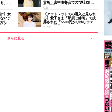
人も 過
首相、宮中晩餐会での“厚顔無
野球部エ
恥”愛子さまに近づきハイテンショ
社会
などの名
ンで会話、小泉進次郎夫妻と30分
合”》女
《アウトレットでの購入と見られ
ほど取り囲む
はないま
る》愛子さま「那須ご静養」で披
反対して
露された「5500円かりゆしウェ
矛盾”
ア」南国風リンクコーデ
ライフ
さらに見る