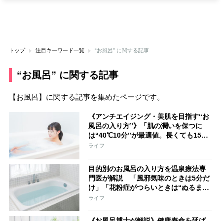
トップ
注目キーワード一覧
“お風呂” に関する記事
“お風呂” に関する記事
【お風呂】に関する記事を集めたページです。
《アンチエイジング・美肌を目指す“お
風呂の入り方”》「肌の潤いを保つに
は“40℃10分”が最適値。長くても15
分」健康・美容を後押しするバスアイ
ライフ
テム9選も
目的別のお風呂の入り方を温泉療法専
門医が解説 「風邪気味のときは5分だ
け」「花粉症がつらいときは“ぬるま
湯”にゆっくり」時間がないときの効果
ライフ
的なシャワーの使い方も
《お風呂博士が解説》健康寿命を延ば