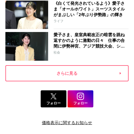
《白くて発光されているよう》愛子さ
ま「オールホワイト」スーツスタイル
がまぶしい「2年ぶり伊勢路」の輝き
ライフ
愛子さま、皇室典範改正の暗雲を跳ね
返すかのように激動の日々 仕事の合
間に伊勢神宮、アジア競技大会、シン
ガポール…スケジュールはびっしり
社会
「天皇家のご長女」の揺るがぬ思い
さらに見る
フォロー
フォロー
価格表示に関するお知らせ