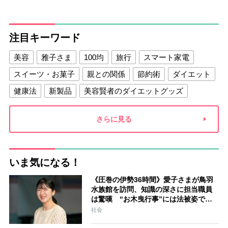
注目キーワード
美容
雅子さま
100均
旅行
スマート家電
スイーツ・お菓子
親との関係
節約術
ダイエット
健康法
新製品
美容賢者のダイエットグッズ
夫との関係
新津春子
どか食い
さらに見る
いま気になる！
《圧巻の伊勢36時間》愛子さまが鳥羽
水族館を訪問、知識の深さに担当職員
は驚嘆 “お木曳行事”には法被姿で参
加「市民に交じって一生懸命引いてお
社会
られました」