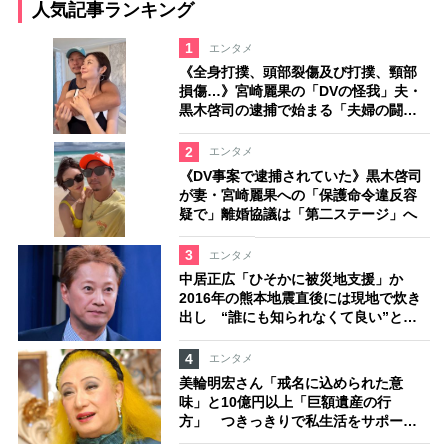
人気記事ランキング
1
エンタメ
《全身打撲、頭部裂傷及び打撲、頸部
損傷…》宮崎麗果の「DVの怪我」夫・
黒木啓司の逮捕で始まる「夫婦の闘
争」
2
エンタメ
《DV事案で逮捕されていた》黒木啓司
が妻・宮崎麗果への「保護命令違反容
疑で」離婚協議は「第二ステージ」へ
3
エンタメ
中居正広「ひそかに被災地支援」か
2016年の熊本地震直後には現地で炊き
出し “誰にも知られなくて良い”と、
むしろ強まる福祉活動への思い
4
エンタメ
美輪明宏さん「戒名に込められた意
味」と10億円以上「巨額遺産の行
方」 つきっきりで私生活をサポート
していた元俳優が相続か