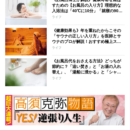
すための【お風呂の入り方】理想的な
入浴法は「40℃に10分」「就寝の90分
前に」「入浴後はコップ1～2杯の水
ライフ
分」
《健康効果も》年を重ねたからこその
「サウナの正しい入り方」を医師とサ
ウナのプロが解説！おすすめ極上スパ
＆サウナ4選も
ライフ
《お風呂代をおさえる方法》どっちが
節約に？「追い焚き」と「お湯の入れ
替え」、「湯船に浸かる」と「シャワ
ーだけ」
ライフ