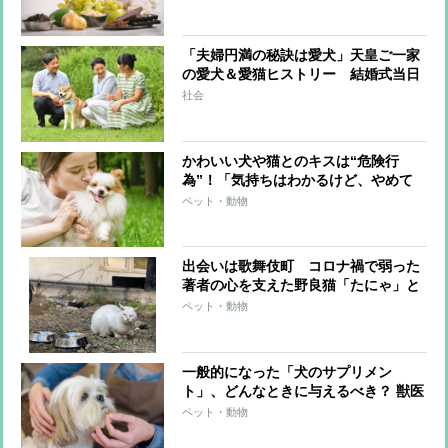
「夫婦円満の秘訣は愛犬」天皇ご一家
の愛犬＆愛猫ヒストリー 結婚式当日
に雅子さまを見送った「ショコラ」も
社会
かわいい犬や猫とのキスは“危険行
為”！「気持ちはわかるけど、やめて
ください」と獣医師
ペット・動物
出会いは歌舞伎町 コロナ禍で弱った
著者の心を支えた野良猫「たにゃ」と
は？
ペット・動物
一般的になった「犬のサプリメン
ト」、どんなときに与えるべき？ 獣医
師が解説
ペット・動物