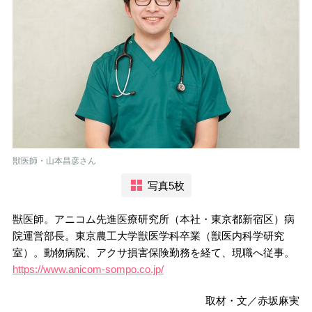
獣医師・山本昌彦さん
写真5枚
獣医師。アニコム先進医療研究所（本社・東京都新宿区）病
院運営部長。東京農工大学獣医学科卒業（獣医内科学研究
室）。動物病院、アクサ損害保険勤務を経て、現職へ従事。
https://www.anicom-sompo.co.jp/
取材・文／赤坂麻実