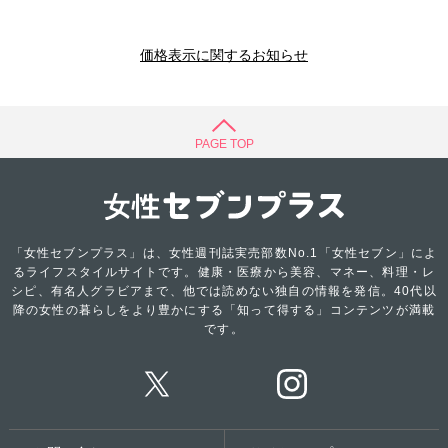
価格表示に関するお知らせ
PAGE TOP
「女性セブンプラス」は、女性週刊誌実売部数No.1「女性セブン」によ
るライフスタイルサイトです。健康・医療から美容、マネー、料理・レ
シピ、有名人グラビアまで、他では読めない独自の情報を発信。40代以
降の女性の暮らしをより豊かにする「知って得する」コンテンツが満載
です。