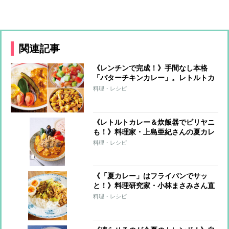
関連記事
《レンチンで完成！》手間なし本格
「バターチキンカレー」。レトルトカ
レーが激変する簡単トッピングも
料理・レシピ
《レトルトカレー＆炊飯器でビリヤニ
も！》料理家・上島亜紀さんの夏カレ
ーレシピ
料理・レシピ
《「夏カレー」はフライパンでサッ
と！》料理研究家・小林まさみさん直
伝レシピ
料理・レシピ