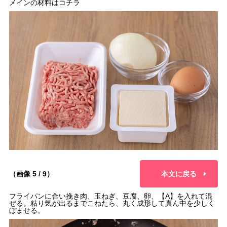
メインの材料はコチラ
（画像 5 / 9）
本文に戻る
フライパンに合い挽き肉、玉ねぎ、豆腐、卵、【A】を入れて混
ぜる。粘り気が出るまでこねたら、丸く成形して真ん中を少しく
ぼませる。