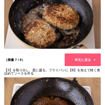
（画像 7 / 9）
本文に戻る
【3】を取り出し、皿に盛る。フライパンに【B】を加えて軽く煮
詰めてソースを作る