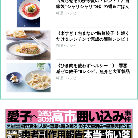
《凍らせるのが今夏のトレンド！》自
家製“シャリシャリつゆ”の麺＆ごはん
7レシピ
料理・レシピ
《楽すぎ！包まない“時短餃子”》焼く
だけ＆レンチンで完成の簡単レシピ！
料理・レシピ
《ひき肉を使わずヘルシー！》“罪悪
感ゼロ餃子”6レシピ。魚介と大豆製品
で大満足！
料理・レシピ