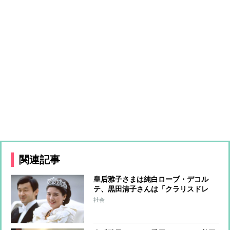
関連記事
皇后雅子さまは純白ローブ・デコル
テ、黒田清子さんは「クラリスドレ
ス」と話題に 女性皇族の華麗な
社会
る”結婚ファッション”