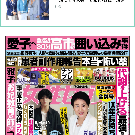
イメージ”したファッションのお心遣
社会
い