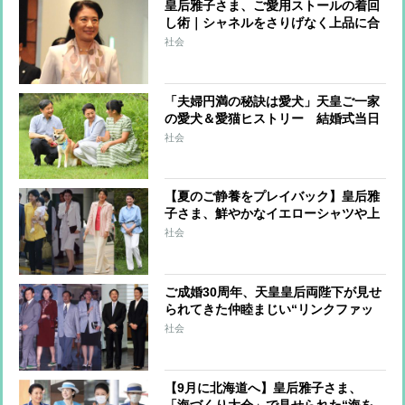
皇后雅子さま、ご愛用ストールの着回
し術｜シャネルをさりげなく上品に合
わせるコーデ
社会
「夫婦円満の秘訣は愛犬」天皇ご一家
の愛犬＆愛猫ヒストリー 結婚式当日
に雅子さまを見送った「ショコラ」も
社会
【夏のご静養をプレイバック】皇后雅
子さま、鮮やかなイエローシャツや上
品ハーフパンツなどリラクシーな着こ
社会
なし術
ご成婚30周年、天皇皇后両陛下が見せ
られてきた仲睦まじい“リンクファッ
ション”をプレイバック
社会
【9月に北海道へ】皇后雅子さま、
「海づくり大会」で見せられた“海を