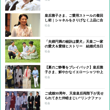
る”結婚ファッション”
皇后雅子さま、ご愛用ストールの着回
し術｜シャネルをさりげなく上品に合
わせるコーデ
社会
「夫婦円満の秘訣は愛犬」天皇ご一家
の愛犬＆愛猫ヒストリー 結婚式当日
に雅子さまを見送った「ショコラ」も
社会
【夏のご静養をプレイバック】皇后雅
子さま、鮮やかなイエローシャツや上
品ハーフパンツなどリラクシーな着こ
社会
なし術
ご成婚30周年、天皇皇后両陛下が見せ
られてきた仲睦まじい“リンクファッ
ション”をプレイバック
社会