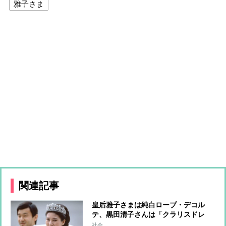
雅子さま
関連記事
皇后雅子さまは純白ローブ・デコル
テ、黒田清子さんは「クラリスドレ
ス」と話題に 女性皇族の華麗な
社会