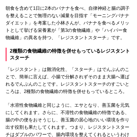
朝食を含めて1日に2本のバナナを食べ、自律神経と腸の調子
を整えることで無理のない減量を目指す「モーニングバナナ
ダイエット」を考案した小林さんが、バナナを食べるメリッ
トとして挙げる栄養素が「第3の食物繊維」や「ハイパー食
物繊維」の異名を持つ、「レジスタントスターチ」です。
2種類の食物繊維の特徴を併せもっているレジスタント
スターチ
「レジスタント」は難消化性、「スターチ」はでんぷんのこ
とで、簡単に言えば、小腸で分解されずそのまま大腸へ運ば
れるでんぷんのことです。レジスタントスターチのすごいと
ころは、2種類の食物繊維の特徴を併せもっているところ。
「水溶性食物繊維と同じように、エサとなり、善玉菌を元気
にしてくれます。さらに、不溶性の食物繊維の特徴である、
腸の中の便をおそうじし、善玉菌の居心地のいい環境を作り
出す役割も果たしてくれます。つまり、レジスタントスター
チはダブルのパワーで、腸内環境を整えてくれるというわけ