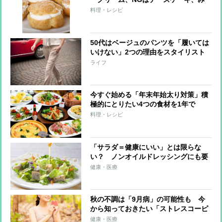
たらし団子
料理・レシピ
50代はベージュのパンツを「履いては
いけない」2つの理由をスタイリスト
が解説
ライフ
今すぐ始める「年末年始太り対策」積
極的にとりたい4つの食材を1年で
24kg減量した専門家が解説
料理・レシピ
「サラダ＝健康にいい」とは限らな
い？ ノンオイルドレッシングにも要
注意「糖質多いことも」
健康・医療
秋の不調は「9月病」の可能性も 今
から知っておきたい「ストレスコーピ
ング」や「栗」など食材による対策
健康・医療