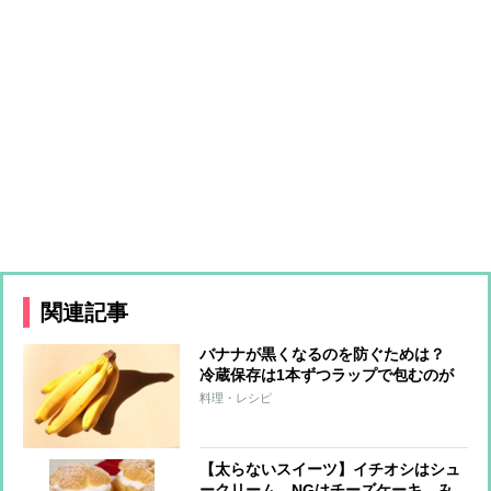
関連記事
バナナが黒くなるのを防ぐためは？
冷蔵保存は1本ずつラップで包むのが
おすすめ
料理・レシピ
【太らないスイーツ】イチオシはシュ
ークリーム、NGはチーズケーキ、み