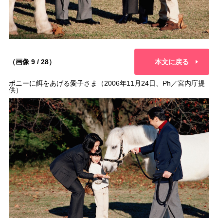
（画像 9 / 28）
本文に戻る
ポニーに餌をあげる愛子さま（2006年11月24日、Ph／宮内庁提
供）