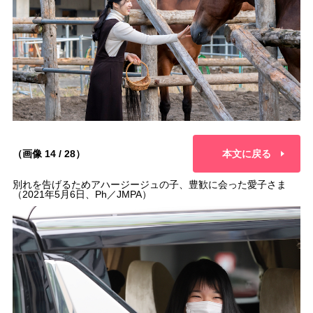
（画像 14 / 28）
本文に戻る
別れを告げるためアハージージュの子、豊歓に会った愛子さま
（2021年5月6日、Ph／JMPA）