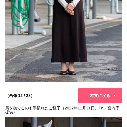
（画像 12 / 28）
本文に戻る
馬を撫でるのも手慣れたご様子（2022年11月21日、Ph／宮内庁
提供）