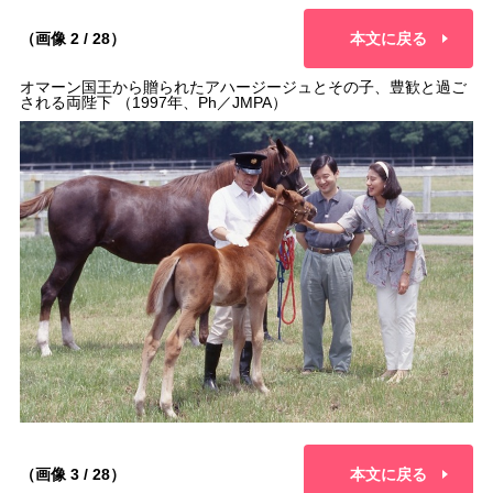
（画像 2 / 28）
本文に戻る
オマーン国王から贈られたアハージージュとその子、豊歓と過ご
される両陛下 （1997年、Ph／JMPA）
（画像 3 / 28）
本文に戻る