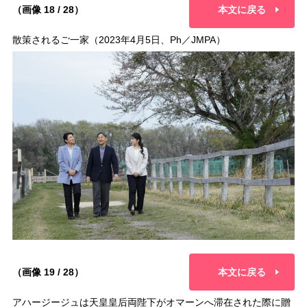
（画像 18 / 28）
本文に戻る
散策されるご一家（2023年4月5日、Ph／JMPA）
（画像 19 / 28）
本文に戻る
アハージージュは天皇皇后両陛下がオマーンへ滞在された際に贈