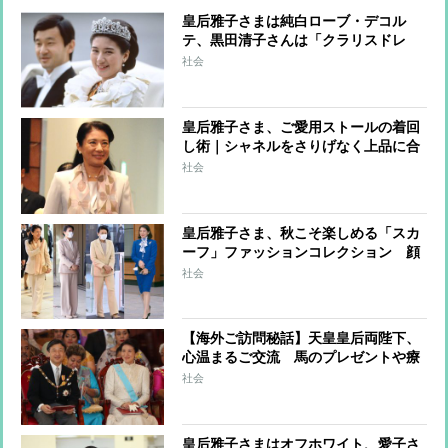
皇后雅子さまは純白ローブ・デコル
テ、黒田清子さんは「クラリスドレ
ス」と話題に 女性皇族の華麗な
社会
る”結婚ファッション”
皇后雅子さま、ご愛用ストールの着回
し術｜シャネルをさりげなく上品に合
わせるコーデ
社会
皇后雅子さま、秋こそ楽しめる「スカ
ーフ」ファッションコレクション 顔
映えよく華やかに
社会
【海外ご訪問秘話】天皇皇后両陛下、
心温まるご交流 馬のプレゼントや療
養中の雅子さまを気遣ったご招待も
社会
皇后雅子さまはオフホワイト、愛子さ