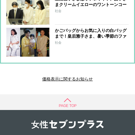
まクリームイエローのワントーンコー
デ【ご家族で工芸品の作品展へ】
社会
かごバッグからお気に入りの白バッグ
まで！皇后雅子さま、暑い季節のファ
ッションを格上げする「おしゃれバッ
社会
グ」のコーデ術
価格表示に関するお知らせ
PAGE TOP