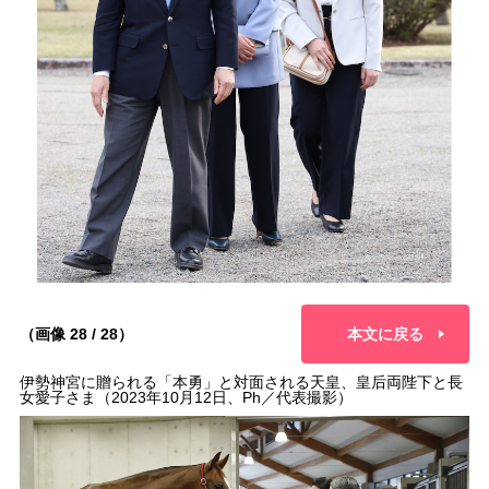
（画像 28 / 28）
本文に戻る
伊勢神宮に贈られる「本勇」と対面される天皇、皇后両陛下と長
女愛子さま（2023年10月12日、Ph／代表撮影）