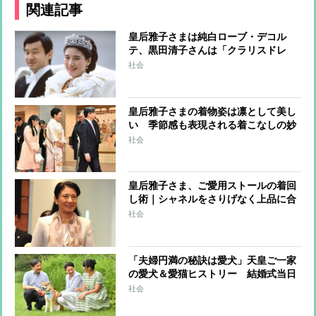
関連記事
皇后雅子さまは純白ローブ・デコル
テ、黒田清子さんは「クラリスドレ
ス」と話題に 女性皇族の華麗な
社会
る”結婚ファッション”
皇后雅子さまの着物姿は凛として美し
い 季節感も表現される着こなしの妙
社会
皇后雅子さま、ご愛用ストールの着回
し術｜シャネルをさりげなく上品に合
わせるコーデ
社会
「夫婦円満の秘訣は愛犬」天皇ご一家
の愛犬＆愛猫ヒストリー 結婚式当日
に雅子さまを見送った「ショコラ」も
社会