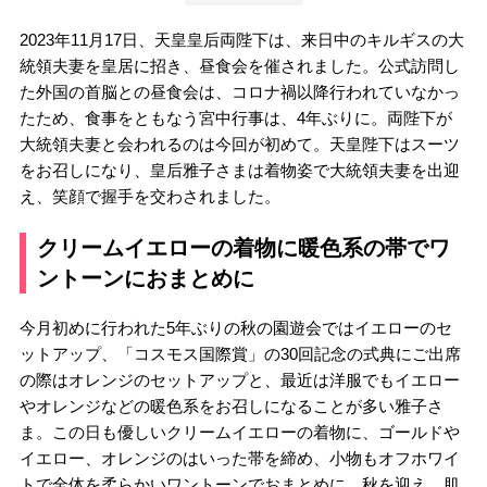
2023年11月17日、天皇皇后両陛下は、来日中のキルギスの大
統領夫妻を皇居に招き、昼食会を催されました。公式訪問し
た外国の首脳との昼食会は、コロナ禍以降行われていなかっ
たため、食事をともなう宮中行事は、4年ぶりに。両陛下が
大統領夫妻と会われるのは今回が初めて。天皇陛下はスーツ
をお召しになり、皇后雅子さまは着物姿で大統領夫妻を出迎
え、笑顔で握手を交わされました。
クリームイエローの着物に暖色系の帯でワ
ントーンにおまとめに
今月初めに行われた5年ぶりの秋の園遊会ではイエローのセ
ットアップ、「コスモス国際賞」の30回記念の式典にご出席
の際はオレンジのセットアップと、最近は洋服でもイエロー
やオレンジなどの暖色系をお召しになることが多い雅子さ
ま。この日も優しいクリームイエローの着物に、ゴールドや
イエロー、オレンジのはいった帯を締め、小物もオフホワイ
トで全体を柔らかいワントーンでおまとめに。秋を迎え、肌