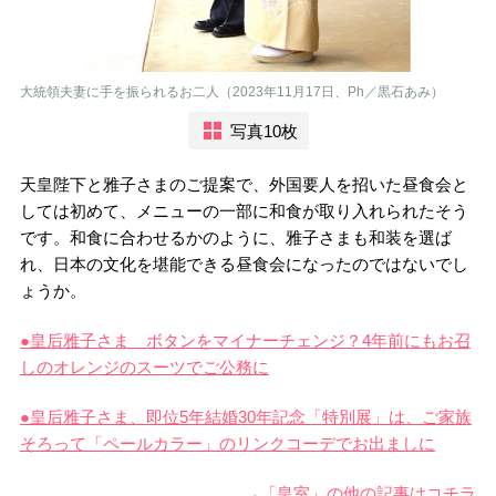
大統領夫妻に手を振られるお二人（2023年11月17日、Ph／黒石あみ）
写真10枚
天皇陛下と雅子さまのご提案で、外国要人を招いた昼食会と
しては初めて、メニューの一部に和食が取り入れられたそう
です。和食に合わせるかのように、雅子さまも和装を選ば
れ、日本の文化を堪能できる昼食会になったのではないでし
ょうか。
●皇后雅子さま ボタンをマイナーチェンジ？4年前にもお召
しのオレンジのスーツでご公務に
●皇后雅子さま、即位5年結婚30年記念「特別展」は、ご家族
そろって「ペールカラー」のリンクコーデでお出ましに
→「皇室」の他の記事はコチラ