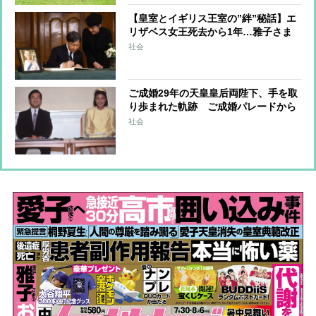
【皇室とイギリス王室の”絆”秘話】エ
リザベス女王死去から1年…雅子さま
へ女王からのやさしさ溢れる手紙、天
社会
皇陛下は留学時代に家族の一員のよう
に過ごされた思い出も
ご成婚29年の天皇皇后両陛下、手を取
り歩まれた軌跡 ご成婚パレードから
愛子さまご成人まで
社会