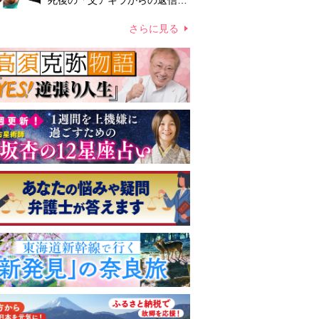
死後の「父アキラからの返信」
布施辰徳が涙で明かす「順番が
違う」
さらに見る