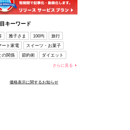
目キーワード
容
雅子さま
100均
旅行
マート家電
スイーツ・お菓子
との関係
節約術
ダイエット
康法
新製品
さらに見る
容賢者のダイエットグッズ
価格表示に関するお知らせ
との関係
新津春子
どか食い