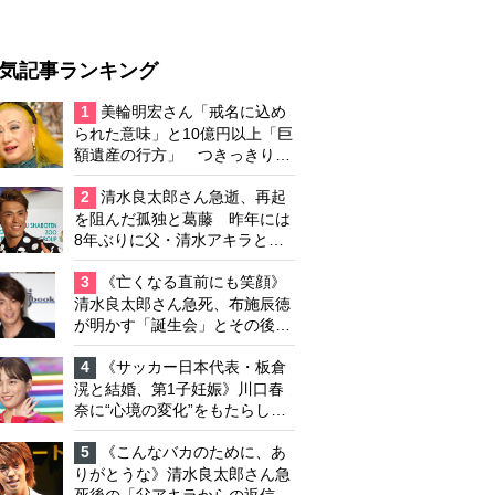
気記事ランキング
1
美輪明宏さん「戒名に込め
られた意味」と10億円以上「巨
額遺産の行方」 つきっきりで
私生活をサポートしていた元俳
優が相続か
2
清水良太郎さん急逝、再起
を阻んだ孤独と葛藤 昨年には
8年ぶりに父・清水アキラと共
演、本格的な活動再開に向かっ
ていたが…周囲が懸念していた
3
《亡くなる直前にも笑顔》
「不安定なところ」
清水良太郎さん急死、布施辰徳
が明かす「誕生会」とその後の
メッセージ
4
《サッカー日本代表・板倉
滉と結婚、第1子妊娠》川口春
奈に“心境の変化”をもたらした
主演映画『ママせか』 身を削
って「がんに蝕まれる母」を演
5
《こんなバカのために、あ
じた壮絶な撮影現場
りがとうな》清水良太郎さん急