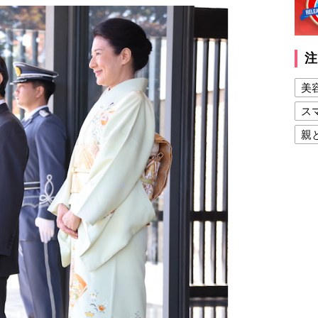
注
美
ス
親
健
美
夫