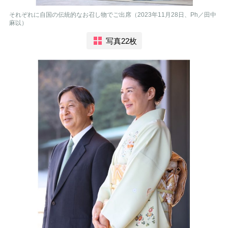
それぞれに自国の伝統的なお召し物でご出席（2023年11月28日、Ph／田中
麻以）
写真22枚