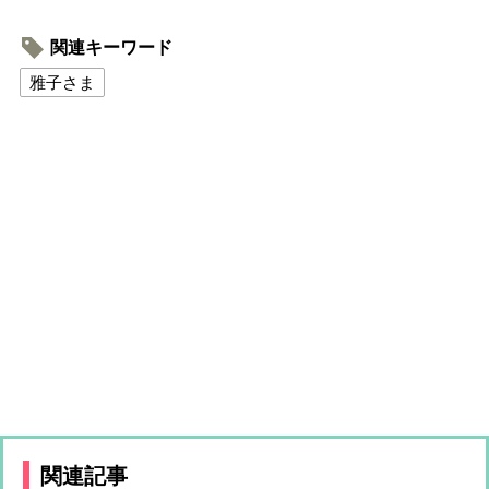
関連キーワード
雅子さま
関連記事