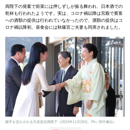
両陛下の発案で前菜には押しずしが振る舞われ、日本酒での
乾杯も行われたようです。実は、コロナ禍以降は宮殿で賓客
への酒類の提供は行われていなかったので、酒類の提供はコ
ロナ禍以降初。昼食会には秋篠宮ご夫妻も同席されました。
握手を交わされる天皇皇后両陛下（2023年11月28日、Ph／田中麻以）