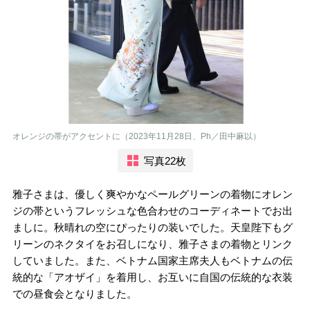
オレンジの帯がアクセントに（2023年11月28日、Ph／田中麻以）
写真22枚
雅子さまは、優しく爽やかなペールグリーンの着物にオレン
ジの帯というフレッシュな色合わせのコーディネートでお出
ましに。秋晴れの空にぴったりの装いでした。天皇陛下もグ
リーンのネクタイをお召しになり、雅子さまの着物とリンク
していました。また、ベトナム国家主席夫人もベトナムの伝
統的な「アオザイ」を着用し、お互いに自国の伝統的な衣装
での昼食会となりました。