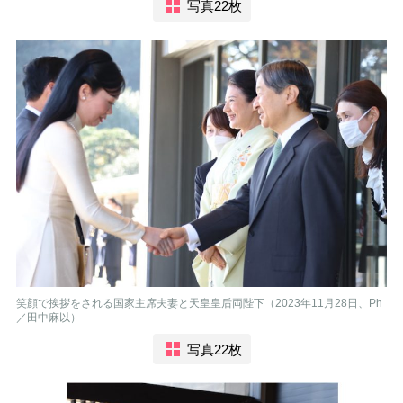
写真22枚
笑顔で挨拶をされる国家主席夫妻と天皇皇后両陛下（2023年11月28日、Ph
／田中麻以）
写真22枚