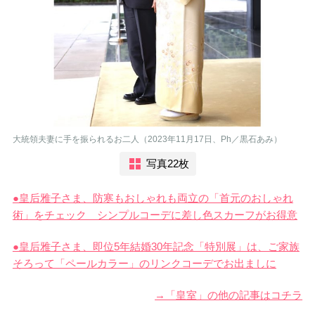
大統領夫妻に手を振られるお二人（2023年11月17日、Ph／黒石あみ）
写真22枚
●皇后雅子さま、防寒もおしゃれも両立の「首元のおしゃれ
術」をチェック シンプルコーデに差し色スカーフがお得意
●皇后雅子さま、即位5年結婚30年記念「特別展」は、ご家族
そろって「ペールカラー」のリンクコーデでお出ましに
→「皇室」の他の記事はコチラ