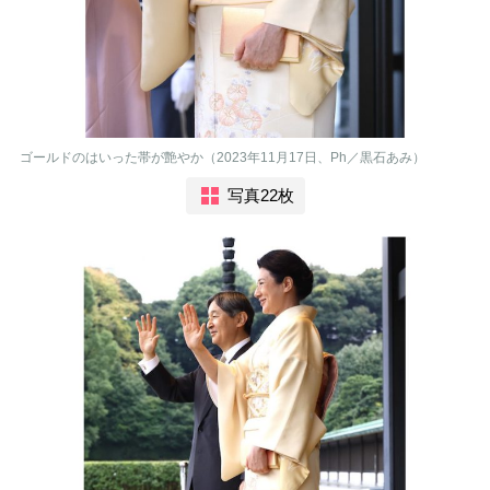
ゴールドのはいった帯が艶やか（2023年11月17日、Ph／黒石あみ）
写真22枚