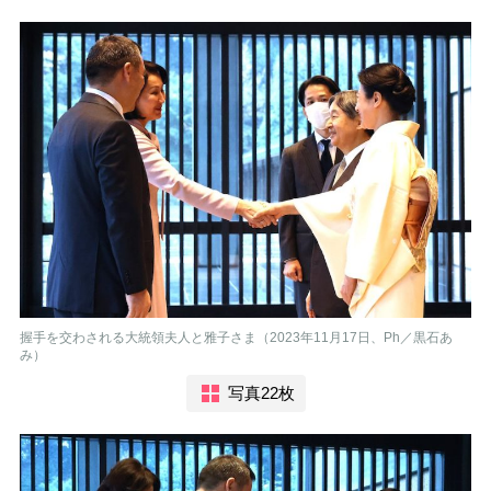
握手を交わされる大統領夫人と雅子さま（2023年11月17日、Ph／黒石あ
み）
写真22枚