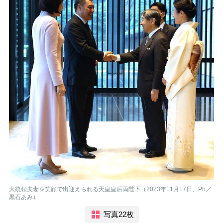
大統領夫妻を笑顔で出迎えられる天皇皇后両陛下（2023年11月17日、Ph／
黒石あみ）
写真22枚