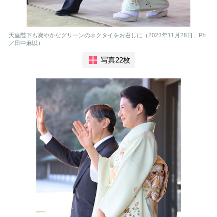
天皇陛下も爽やかなグリーンのネクタイをお召しに（2023年11月28日、Ph
／田中麻以）
写真22枚