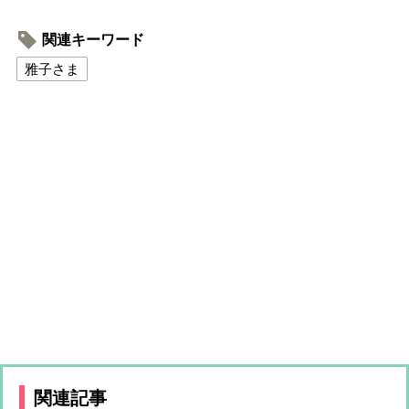
関連キーワード
雅子さま
関連記事