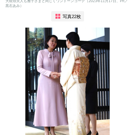
大統領夫人も雅子さまと同じくワントーンコーデ（2023年11月17日、Ph／
黒石あみ）
写真22枚