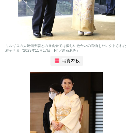
キルギスの大統領夫妻との昼食会では優しい色合いの着物をセレクトされた
雅子さま（2023年11月17日、Ph／黒石あみ）
写真22枚