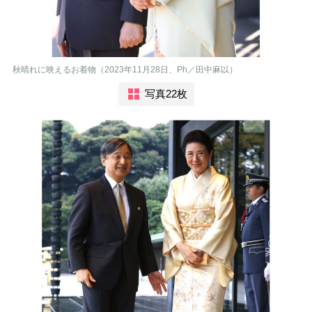
秋晴れに映えるお着物（2023年11月28日、Ph／田中麻以）
写真22枚