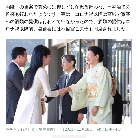
両陛下の発案で前菜には押しずしが振る舞われ、日本酒での
乾杯も行われたようです。実は、コロナ禍以降は宮殿で賓客
への酒類の提供は行われていなかったので、酒類の提供はコ
ロナ禍以降初。昼食会には秋篠宮ご夫妻も同席されました。
握手を交わされる天皇皇后両陛下（2023年11月28日、Ph／田中麻以）