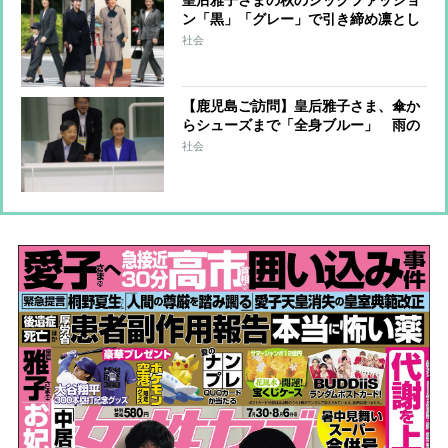
皇后雅子さまの秋のシックファッショ
ン「黒」「グレー」で引き締め凛とし
た洗練ムード
社会
【鹿児島ご訪問】皇后雅子さま、傘か
らシューズまで「全身ブルー」 雨の
中、お気に入りカラー「ロイヤルブル
社会
ー」で魅了したマニッシュなパンツス
タイル