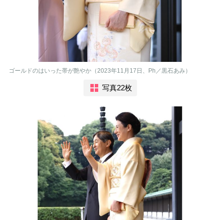
ゴールドのはいった帯が艶やか（2023年11月17日、Ph／黒石あみ）
写真22枚