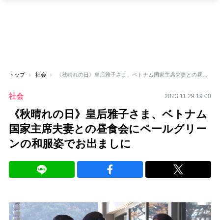
トップ
社会
《秋晴れの日》皇后雅子さま、ベトナム国家主席夫妻との昼食会にペールグリーンの和服姿でお出ましに
社会
2023.11.29 19:00
《秋晴れの日》皇后雅子さま、ベトナム
国家主席夫妻との昼食会にペールグリー
ンの和服姿でお出ましに