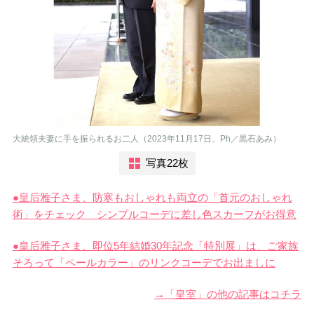
大統領夫妻に手を振られるお二人（2023年11月17日、Ph／黒石あみ）
写真22枚
●皇后雅子さま、防寒もおしゃれも両立の「首元のおしゃれ
術」をチェック シンプルコーデに差し色スカーフがお得意
●皇后雅子さま、即位5年結婚30年記念「特別展」は、ご家族
そろって「ペールカラー」のリンクコーデでお出ましに
→「皇室」の他の記事はコチラ