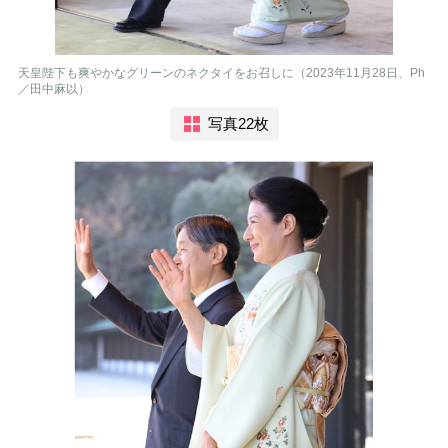
天皇陛下も爽やかなグリーンのネクタイをお召しに（2023年11月28日、Ph
／田中麻以）
写真22枚