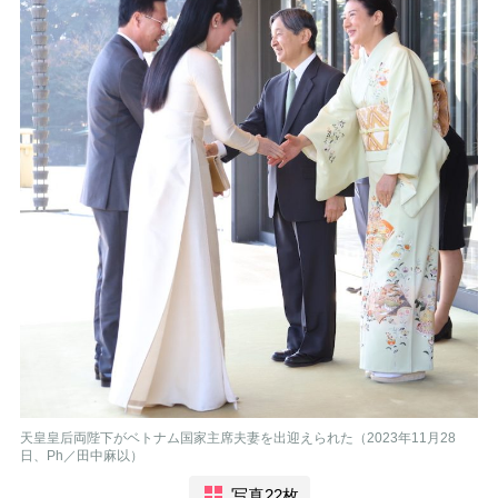
天皇皇后両陛下がベトナム国家主席夫妻を出迎えられた（2023年11月28
日、Ph／田中麻以）
写真22枚