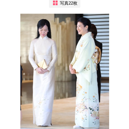
写真22枚