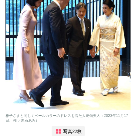
雅子さまと同じくペールカラーのドレスを着た大統領夫人（2023年11月17
日、Ph／黒石あみ）
写真22枚