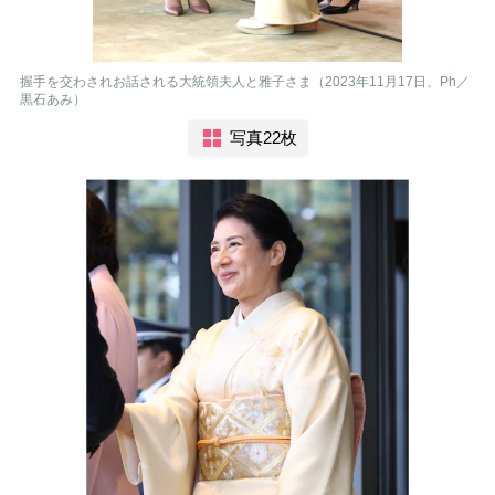
握手を交わされお話される大統領夫人と雅子さま（2023年11月17日、Ph／
黒石あみ）
写真22枚