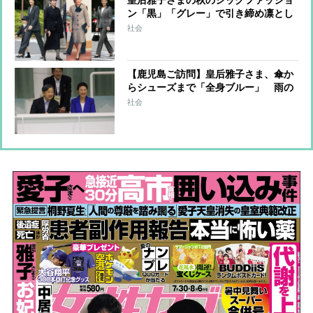
皇后雅子さまの秋のシックファッショ
ン「黒」「グレー」で引き締め凛とし
た洗練ムード
社会
【鹿児島ご訪問】皇后雅子さま、傘か
らシューズまで「全身ブルー」 雨の
中、お気に入りカラー「ロイヤルブル
社会
ー」で魅了したマニッシュなパンツス
タイル