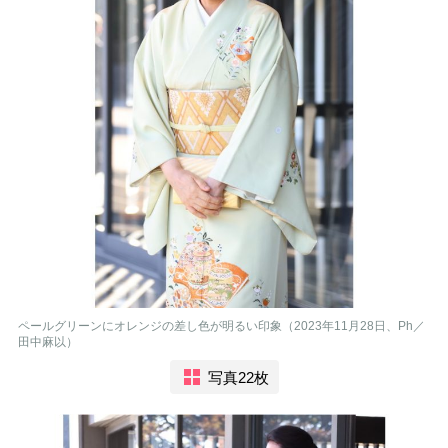
ペールグリーンにオレンジの差し色が明るい印象（2023年11月28日、Ph／
田中麻以）
写真22枚