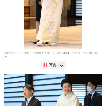
顔映えのいいイエローで表情まで明るく（2023年11月17日、Ph／黒石あ
み）
写真22枚