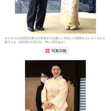
キルギスの大統領夫妻との昼食会では優しい色合いの着物をセレクトされた
雅子さま（2023年11月17日、Ph／黒石あみ）
写真22枚