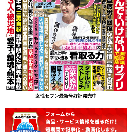
女性セブン最新号好評発売中