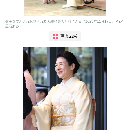
握手を交わされお話される大統領夫人と雅子さま（2023年11月17日、Ph／
黒石あみ）
写真22枚