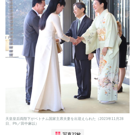
天皇皇后両陛下がベトナム国家主席夫妻を出迎えられた（2023年11月28
日、Ph／田中麻以）
写真22枚