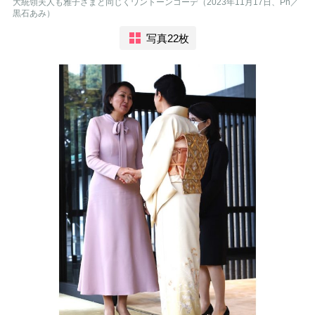
大統領夫人も雅子さまと同じくワントーンコーデ（2023年11月17日、Ph／
黒石あみ）
写真22枚