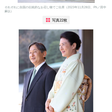
それぞれに自国の伝統的なお召し物でご出席（2023年11月28日、Ph／田中
麻以）
写真22枚