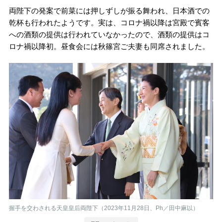
両陛下の発案で前菜には押しずしが振る舞われ、日本酒での
乾杯も行われたようです。実は、コロナ禍以降は宮殿で賓客
への酒類の提供は行われていなかったので、酒類の提供はコ
ロナ禍以降初。昼食会には秋篠宮ご夫妻も同席されました。
握手を交わされる天皇皇后両陛下（2023年11月28日、Ph／田中麻以）