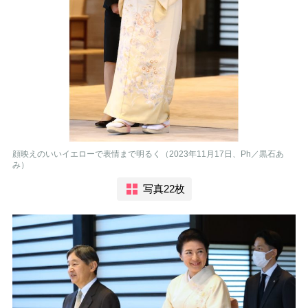
顔映えのいいイエローで表情まで明るく（2023年11月17日、Ph／黒石あ
み）
写真22枚