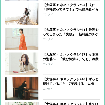
【大塚寧々 ネネノクラシ#24】夫に
「赤福買ってきて！」でも結局食べら
れなかった話
エンタメ
【大塚寧々 ネネノクラシ#61】最近や
ってしまった「失敗」 新幹線のチケ
ット紛失、ドアに顔面激突…夫は信じ
エンタメ
られない勘違い
【大塚寧々 ネネノクラシ#57】女友達
の別荘へ 「飲む気満々」でも、冷蔵
庫は動かない…トイレは大丈夫？
エンタメ
【大塚寧々 ネネノクラシ#46】ずっと
続けていること 7年続ける「太極
拳」、奥が深い「写真」…今やってみ
エンタメ
たいのは「華道」
【大塚寧々 ネネノクラシ#55】車でひ