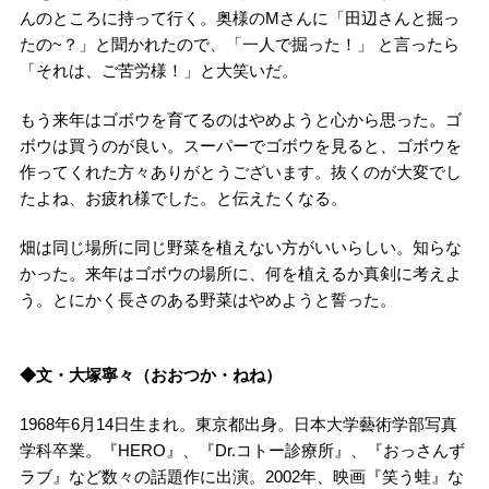
んのところに持って行く。奥様のMさんに「田辺さんと掘っ
たの~？」と聞かれたので、「一人で掘った！」 と言ったら
「それは、ご苦労様！」と大笑いだ。
もう来年はゴボウを育てるのはやめようと心から思った。ゴ
ボウは買うのが良い。スーパーでゴボウを見ると、ゴボウを
作ってくれた方々ありがとうございます。抜くのが大変でし
たよね、お疲れ様でした。と伝えたくなる。
畑は同じ場所に同じ野菜を植えない方がいいらしい。知らな
かった。来年はゴボウの場所に、何を植えるか真剣に考えよ
う。とにかく長さのある野菜はやめようと誓った。
◆文・大塚寧々（おおつか・ねね）
1968年6月14日生まれ。東京都出身。日本大学藝術学部写真
学科卒業。『HERO』、『Dr.コトー診療所』、『おっさんず
ラブ』など数々の話題作に出演。2002年、映画『笑う蛙』な