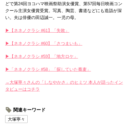
どで第24回ヨコハマ映画祭助演女優賞、第57回毎日映画コン
クール主演女優賞受賞。写真、陶芸、書道などにも造詣が深
い。夫は俳優の田辺誠一。一児の母。
▶【ネネノクラシ #61】「失敗」
▶【ネネノクラシ #60】「さつまいも」
▶【ネネノクラシ #59】「地方ロケ」
▶「ネネノクラシ #58」「探していた蕎麦」
→大塚寧々さんの「しなやかさ」のヒミツ 本人が語ったイン
タビューはコチラ
関連キーワード
大塚寧々