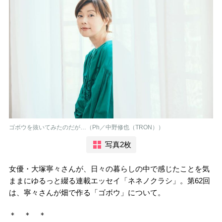
ゴボウを抜いてみたのだが…（Ph／中野修也（TRON））
写真2枚
女優・大塚寧々さんが、日々の暮らしの中で感じたことを気
ままにゆるっと綴る連載エッセイ「ネネノクラシ」。第62回
は、寧々さんが畑で作る「ゴボウ」について。
＊ ＊ ＊