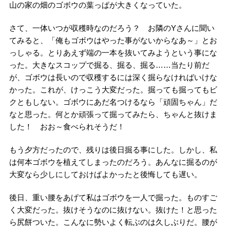
山の家の畑のゴボウの葉っぱが大きくなっていた。
さて、一体いつが収穫時なのだろう？ お隣のYさんに聞い
てみると、「俺もゴボウはやった事がないからなあ～」とお
っしゃる。とりあえず端の一本を抜いてみようという事にな
った。大きなスコップで掘る、掘る、掘る……当たり前だ
が、ゴボウは長いので収穫するには深く掘らなければいけな
かった。これが、けっこう大変だった。掘っても掘ってもビ
クともしない。ゴボウにあだ名つけるなら「頑固ちゃん」だ
なと思った。何とか頑張って掘ってみたら、ちゃんと抜けま
した！ おお～食べられそうだ！
もう夕方だったので、残りは後日掘る事にした。しかし、私
は何本ゴボウを植えてしまったのだろう。あんなに掘るのが
大変なら少しにしておけばよかったと後悔しても遅い。
後日、重い腰をあげて私はゴボウを一人で掘った。ものすご
く大変だった。抜けそうなのに抜けない。抜けた！と思った
ら尻餅ついた。こんなに勢いよく転ぶのは久しぶりだ。腰が