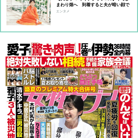
まわり畑へ 到着すると夫が暗い顔で
「やってしまった…」
エンタメ