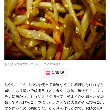
きんぴらゴボウ作ってみた（Ph／大塚寧々）
写真2枚
しかし、このゴボウを使って新鮮なうちに料理しなければと
思い、もう勢いで頑張ろうとクタクタな体に鞭を打ち、キッ
チンに向かう。もうザクザク切って、煮ようかと思ったが頑
張ってきんぴらゴボウにした。こんなに大量のきんぴらゴボ
ウを作ったのは初めてだ。たくさん作ったので、お隣のYさ